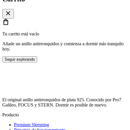
close
shopping_bag
Tu carrito está vacío
Añade un anillo antirronquidos y comienza a dormir más tranquilo
hoy.
Seguir explorando
El original anillo antirronquidos de plata 925. Conocido por Pro7
Galileo, FOCUS y STERN. Dormir es posible de nuevo.
Producto
Premium Sleepring
Principio de funcionamiento