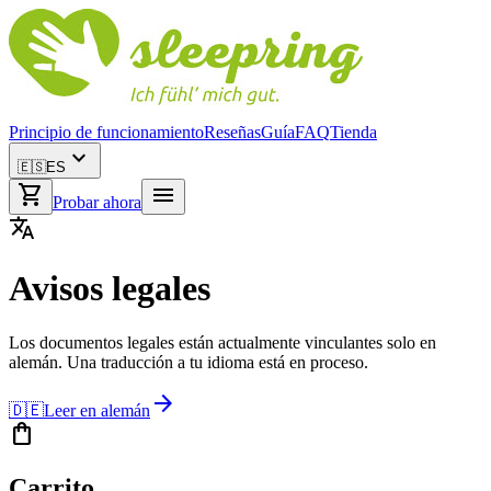
Principio de funcionamiento
Reseñas
Guía
FAQ
Tienda
expand_more
🇪🇸
ES
shopping_cart
menu
Probar ahora
translate
Avisos legales
Los documentos legales están actualmente vinculantes solo en
alemán. Una traducción a tu idioma está en proceso.
arrow_forward
🇩🇪
Leer en alemán
shopping_bag
Carrito