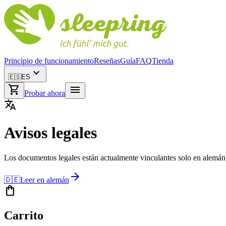
Principio de funcionamiento
Reseñas
Guía
FAQ
Tienda
expand_more
🇪🇸
ES
shopping_cart
menu
Probar ahora
translate
Avisos legales
Los documentos legales están actualmente vinculantes solo en alemán.
arrow_forward
🇩🇪
Leer en alemán
shopping_bag
Carrito