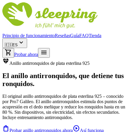
Principio de funcionamiento
Reseñas
Guía
FAQ
Tienda
expand_more
🇪🇸
ES
shopping_cart
menu
Probar ahora
diamond
Anillo antirronquidos de plata esterlina 925
El
anillo antirronquidos
, que detiene tus
ronquidos.
El original anillo antirronquidos de plata esterlina 925 – conocido
por Pro7 Galileo. El anillo antirronquidos estimula dos puntos de
acupresión en el dedo meñique y reduce los ronquidos hasta en un
80 %. Sin dispositivos, sin electricidad, sin efectos secundarios.
Incluye entrenamiento antirronquidos.
shopping_bag
play_circle
Probar anillo antirronquidos ahora
Así funciona