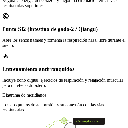
Regula la energía del corazón y mejora la circulación en las vías
respiratorias superiores.
target
Punto SI2 (Intestino delgado-2 / Qiangu)
Abre los senos nasales y fomenta la respiración nasal libre durante el
sueño.
self_improvement
Entrenamiento antirronquidos
Incluye bono digital: ejercicios de respiración y relajación muscular
para un efecto duradero.
Diagrama de meridianos
Los dos puntos de acupresión y su conexión con las vías
respiratorias
Vías respiratorias ↑