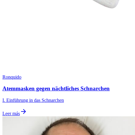
Ronquido
Atemmasken gegen nächtliches Schnarchen
I. Einführung in das Schnarchen
arrow_forward
Leer más