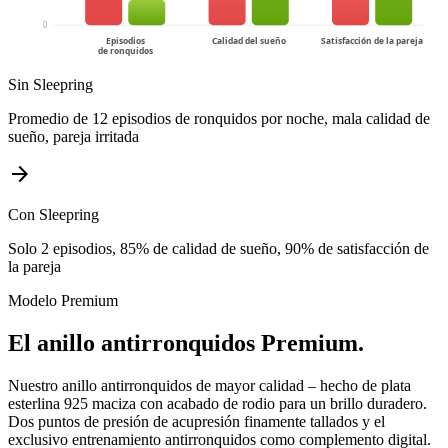
0
Episodios
Calidad del sueño
Satisfacción de la pareja
de ronquidos
Sin Sleepring
Promedio de 12 episodios de ronquidos por noche, mala calidad de
sueño, pareja irritada
arrow_forward
Con Sleepring
Solo 2 episodios, 85% de calidad de sueño, 90% de satisfacción de
la pareja
Modelo Premium
El anillo antirronquidos Premium.
Nuestro anillo antirronquidos de mayor calidad – hecho de plata
esterlina 925 maciza con acabado de rodio para un brillo duradero.
Dos puntos de presión de acupresión finamente tallados y el
exclusivo entrenamiento antirronquidos como complemento digital.