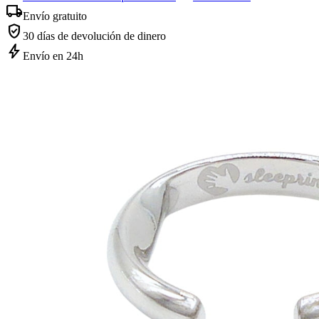
local_shipping
Envío gratuito
verified_user
30 días de devolución de dinero
bolt
Envío en 24h