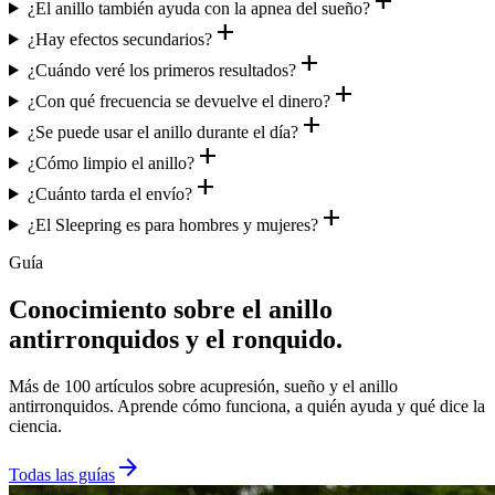
add
¿El anillo también ayuda con la apnea del sueño?
add
¿Hay efectos secundarios?
add
¿Cuándo veré los primeros resultados?
add
¿Con qué frecuencia se devuelve el dinero?
add
¿Se puede usar el anillo durante el día?
add
¿Cómo limpio el anillo?
add
¿Cuánto tarda el envío?
add
¿El Sleepring es para hombres y mujeres?
Guía
Conocimiento sobre el anillo
antirronquidos y el ronquido.
Más de 100 artículos sobre acupresión, sueño y el anillo
antirronquidos. Aprende cómo funciona, a quién ayuda y qué dice la
ciencia.
arrow_forward
Todas las guías