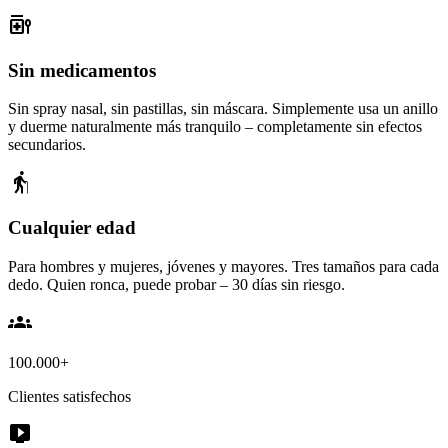
medication_liquid
Sin medicamentos
Sin spray nasal, sin pastillas, sin máscara. Simplemente usa un anillo
y duerme naturalmente más tranquilo – completamente sin efectos
secundarios.
elderly
Cualquier edad
Para hombres y mujeres, jóvenes y mayores. Tres tamaños para cada
dedo. Quien ronca, puede probar – 30 días sin riesgo.
groups
100.000+
Clientes satisfechos
live_tv