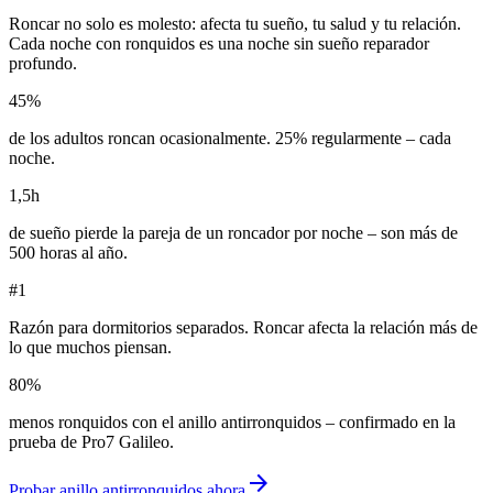
Roncar no solo es molesto: afecta tu sueño, tu salud y tu relación.
Cada noche con ronquidos es una noche sin sueño reparador
profundo.
45%
de los adultos roncan ocasionalmente. 25% regularmente – cada
noche.
1,5h
de sueño pierde la pareja de un roncador por noche – son más de
500 horas al año.
#1
Razón para dormitorios separados. Roncar afecta la relación más de
lo que muchos piensan.
80%
menos ronquidos con el anillo antirronquidos – confirmado en la
prueba de Pro7 Galileo.
arrow_forward
Probar anillo antirronquidos ahora