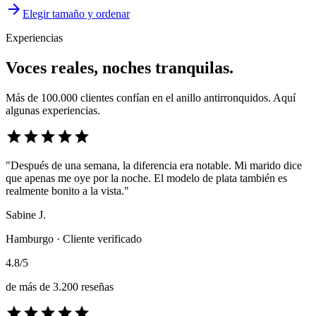
arrow_forward
Elegir tamaño y ordenar
Experiencias
Voces reales, noches tranquilas.
Más de 100.000 clientes confían en el anillo antirronquidos. Aquí
algunas experiencias.
star
star
star
star
star
"Después de una semana, la diferencia era notable. Mi marido dice
que apenas me oye por la noche. El modelo de plata también es
realmente bonito a la vista."
Sabine J.
Hamburgo · Cliente verificado
4.8/5
de más de 3.200 reseñas
star
star
star
star
star