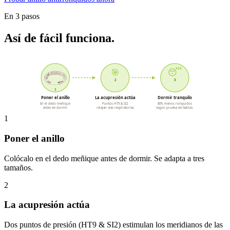
En 3 pasos
Así de fácil funciona.
🎯
😴
2
3
1
Poner el anillo
La acupresión actúa
Dormir tranquilo
En el dedo meñique
Puntos HT9 & SI2
80% menos ronquidos
antes de dormir
relajan vías respiratorias
según prueba de Galileo
1
Poner el anillo
Colócalo en el dedo meñique antes de dormir. Se adapta a tres
tamaños.
2
La acupresión actúa
Dos puntos de presión (HT9 & SI2) estimulan los meridianos de las