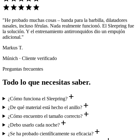
star
star
star
star
star
"He probado muchas cosas – banda para la barbilla, dilatadores
nasales, incluso férulas. Nada realmente funcionó. El Sleepring fue
la solución. Y el entrenamiento antirronquidos dio un empujón
adicional."
Markus T.
Múnich · Cliente verificado
Preguntas frecuentes
Todo lo que necesitas saber.
add
¿Cómo funciona el Sleepring?
add
¿De qué material está hecho el anillo?
add
¿Cómo encuentro el tamaño correcto?
add
¿Debo usarlo cada noche?
add
¿Se ha probado científicamente su eficacia?