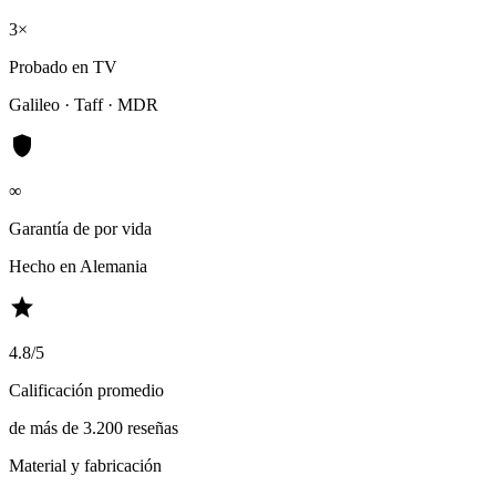
3×
Probado en TV
Galileo · Taff · MDR
shield
∞
Garantía de por vida
Hecho en Alemania
star
4.8/5
Calificación promedio
de más de 3.200 reseñas
Material y fabricación