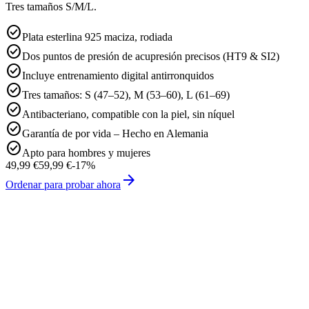
Tres tamaños S/M/L.
check_circle
Plata esterlina 925 maciza, rodiada
check_circle
Dos puntos de presión de acupresión precisos (HT9 & SI2)
check_circle
Incluye entrenamiento digital antirronquidos
check_circle
Tres tamaños: S (47–52), M (53–60), L (61–69)
check_circle
Antibacteriano, compatible con la piel, sin níquel
check_circle
Garantía de por vida – Hecho en Alemania
check_circle
Apto para hombres y mujeres
49,99 €
59,99 €
-
17
%
arrow_forward
Ordenar para probar ahora