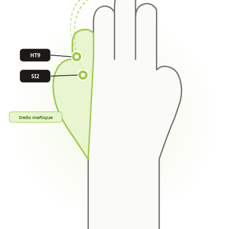
HT9
SI2
Dedo meñique