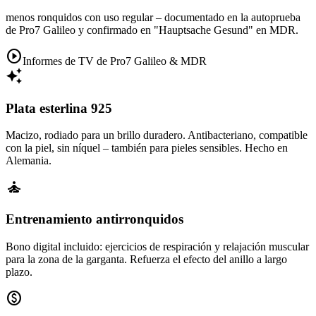
menos ronquidos con uso regular – documentado en la autoprueba
de Pro7 Galileo y confirmado en "Hauptsache Gesund" en MDR.
play_circle
Informes de TV de Pro7 Galileo & MDR
auto_awesome
Plata esterlina 925
Macizo, rodiado para un brillo duradero. Antibacteriano, compatible
con la piel, sin níquel – también para pieles sensibles. Hecho en
Alemania.
self_improvement
Entrenamiento antirronquidos
Bono digital incluido: ejercicios de respiración y relajación muscular
para la zona de la garganta. Refuerza el efecto del anillo a largo
plazo.
paid