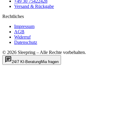
+49 30 75422428
Versand & Rückgabe
Rechtliches
Impressum
AGB
Widerruf
Datenschutz
©
2026
Sleepring – Alle Rechte vorbehalten.
chat
24/7 KI-Beratung
Mia fragen