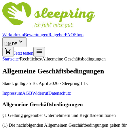
Wirkprinzip
Bewertungen
Ratgeber
FAQ
Shop
expand_more
🇩🇪
DE
shopping_cart
menu
Jetzt testen
Startseite
/
Rechtliches
/
Allgemeine Geschäftsbedingungen
Allgemeine Geschäftsbedingungen
Stand: gültig ab 16. April 2026 · Sleepring LLC
Impressum
AGB
Widerruf
Datenschutz
Allgemeine Geschäftsbedingungen
§1 Geltung gegenüber Unternehmern und Begriffsdefinitionen
(1) Die nachfolgenden Allgemeinen Geschäftbedingungen gelten für