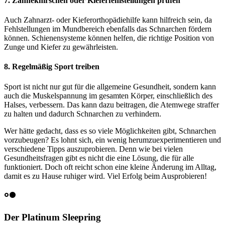
7. Zähneknirschen oder Kieferfehlstellungen prüfen
Auch Zahnarzt- oder Kieferorthopädiehilfe kann hilfreich sein, da
Fehlstellungen im Mundbereich ebenfalls das Schnarchen fördern
können. Schienensysteme können helfen, die richtige Position von
Zunge und Kiefer zu gewährleisten.
8. Regelmäßig Sport treiben
Sport ist nicht nur gut für die allgemeine Gesundheit, sondern kann
auch die Muskelspannung im gesamten Körper, einschließlich des
Halses, verbessern. Das kann dazu beitragen, die Atemwege straffer
zu halten und dadurch Schnarchen zu verhindern.
Wer hätte gedacht, dass es so viele Möglichkeiten gibt, Schnarchen
vorzubeugen? Es lohnt sich, ein wenig herumzuexperimentieren und
verschiedene Tipps auszuprobieren. Denn wie bei vielen
Gesundheitsfragen gibt es nicht die eine Lösung, die für alle
funktioniert. Doch oft reicht schon eine kleine Änderung im Alltag,
damit es zu Hause ruhiger wird. Viel Erfolg beim Ausprobieren!
hdr_strong
Der Platinum Sleepring