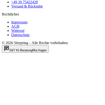
+49 30 75422428
Versand & Rückgabe
Rechtliches
Impressum
AGB
Widerruf
Datenschutz
©
2026
Sleepring – Alle Rechte vorbehalten.
chat
24/7 KI-Beratung
Mia fragen