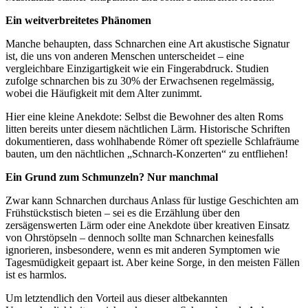
Ein weitverbreitetes Phänomen
Manche behaupten, dass Schnarchen eine Art akustische Signatur
ist, die uns von anderen Menschen unterscheidet – eine
vergleichbare Einzigartigkeit wie ein Fingerabdruck. Studien
zufolge schnarchen bis zu 30% der Erwachsenen regelmässig,
wobei die Häufigkeit mit dem Alter zunimmt.
Hier eine kleine Anekdote: Selbst die Bewohner des alten Roms
litten bereits unter diesem nächtlichen Lärm. Historische Schriften
dokumentieren, dass wohlhabende Römer oft spezielle Schlafräume
bauten, um den nächtlichen „Schnarch-Konzerten“ zu entfliehen!
Ein Grund zum Schmunzeln? Nur manchmal
Zwar kann Schnarchen durchaus Anlass für lustige Geschichten am
Frühstückstisch bieten – sei es die Erzählung über den
zersägenswerten Lärm oder eine Anekdote über kreativen Einsatz
von Ohrstöpseln – dennoch sollte man Schnarchen keinesfalls
ignorieren, insbesondere, wenn es mit anderen Symptomen wie
Tagesmüdigkeit gepaart ist. Aber keine Sorge, in den meisten Fällen
ist es harmlos.
Um letztendlich den Vorteil aus dieser altbekannten