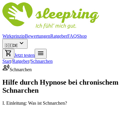
Wirkprinzip
Bewertungen
Ratgeber
FAQ
Shop
expand_more
🇩🇪
DE
shopping_cart
menu
Jetzt testen
Start
/
Ratgeber
/
Schnarchen
record_voice_over
Schnarchen
Hilfe durch Hypnose bei chronischem
Schnarchen
I. Einleitung: Was ist Schnarchen?