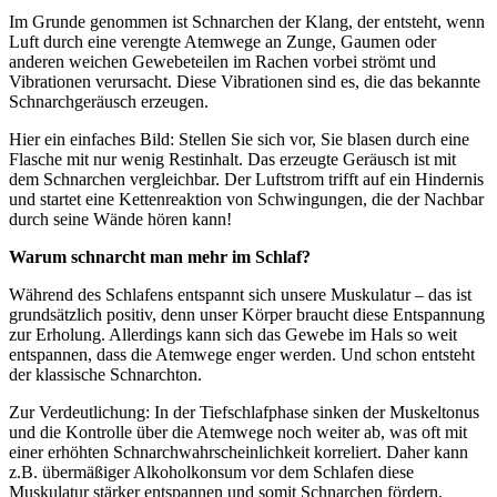
Im Grunde genommen ist Schnarchen der Klang, der entsteht, wenn
Luft durch eine verengte Atemwege an Zunge, Gaumen oder
anderen weichen Gewebeteilen im Rachen vorbei strömt und
Vibrationen verursacht. Diese Vibrationen sind es, die das bekannte
Schnarchgeräusch erzeugen.
Hier ein einfaches Bild: Stellen Sie sich vor, Sie blasen durch eine
Flasche mit nur wenig Restinhalt. Das erzeugte Geräusch ist mit
dem Schnarchen vergleichbar. Der Luftstrom trifft auf ein Hindernis
und startet eine Kettenreaktion von Schwingungen, die der Nachbar
durch seine Wände hören kann!
Warum schnarcht man mehr im Schlaf?
Während des Schlafens entspannt sich unsere Muskulatur – das ist
grundsätzlich positiv, denn unser Körper braucht diese Entspannung
zur Erholung. Allerdings kann sich das Gewebe im Hals so weit
entspannen, dass die Atemwege enger werden. Und schon entsteht
der klassische Schnarchton.
Zur Verdeutlichung: In der Tiefschlafphase sinken der Muskeltonus
und die Kontrolle über die Atemwege noch weiter ab, was oft mit
einer erhöhten Schnarchwahrscheinlichkeit korreliert. Daher kann
z.B. übermäßiger Alkoholkonsum vor dem Schlafen diese
Muskulatur stärker entspannen und somit Schnarchen fördern.