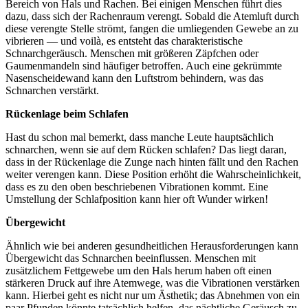
Bereich von Hals und Rachen. Bei einigen Menschen führt dies
dazu, dass sich der Rachenraum verengt. Sobald die Atemluft durch
diese verengte Stelle strömt, fangen die umliegenden Gewebe an zu
vibrieren — und voilà, es entsteht das charakteristische
Schnarchgeräusch. Menschen mit größeren Zäpfchen oder
Gaumenmandeln sind häufiger betroffen. Auch eine gekrümmte
Nasenscheidewand kann den Luftstrom behindern, was das
Schnarchen verstärkt.
Rückenlage beim Schlafen
Hast du schon mal bemerkt, dass manche Leute hauptsächlich
schnarchen, wenn sie auf dem Rücken schlafen? Das liegt daran,
dass in der Rückenlage die Zunge nach hinten fällt und den Rachen
weiter verengen kann. Diese Position erhöht die Wahrscheinlichkeit,
dass es zu den oben beschriebenen Vibrationen kommt. Eine
Umstellung der Schlafposition kann hier oft Wunder wirken!
Übergewicht
Ähnlich wie bei anderen gesundheitlichen Herausforderungen kann
Übergewicht das Schnarchen beeinflussen. Menschen mit
zusätzlichem Fettgewebe um den Hals herum haben oft einen
stärkeren Druck auf ihre Atemwege, was die Vibrationen verstärken
kann. Hierbei geht es nicht nur um Ästhetik; das Abnehmen von ein
paar Pfunden könnte tatsächlich helfen, das nächtliche Geräusch zu