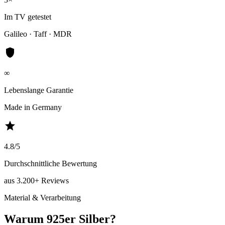
Im TV getestet
Galileo · Taff · MDR
shield
∞
Lebenslange Garantie
Made in Germany
star
4.8/5
Durchschnittliche Bewertung
aus 3.200+ Reviews
Material & Verarbeitung
Warum 925er Silber?