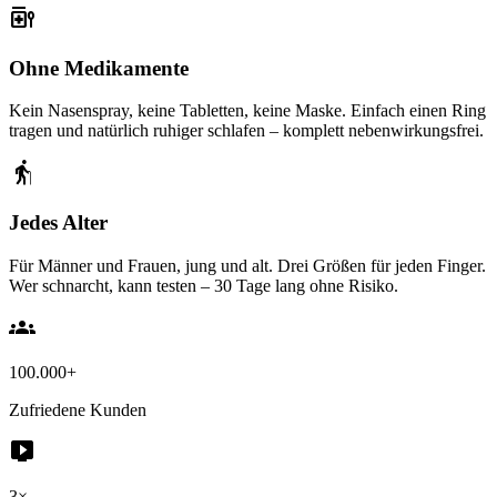
medication_liquid
Ohne Medikamente
Kein Nasenspray, keine Tabletten, keine Maske. Einfach einen Ring
tragen und natürlich ruhiger schlafen – komplett nebenwirkungsfrei.
elderly
Jedes Alter
Für Männer und Frauen, jung und alt. Drei Größen für jeden Finger.
Wer schnarcht, kann testen – 30 Tage lang ohne Risiko.
groups
100.000+
Zufriedene Kunden
live_tv
3×