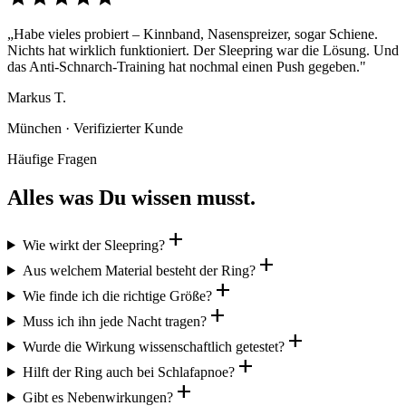
„Habe vieles probiert – Kinnband, Nasenspreizer, sogar Schiene.
Nichts hat wirklich funktioniert. Der Sleepring war die Lösung. Und
das Anti-Schnarch-Training hat nochmal einen Push gegeben."
Markus T.
München · Verifizierter Kunde
Häufige Fragen
Alles was Du wissen musst.
add
Wie wirkt der Sleepring?
add
Aus welchem Material besteht der Ring?
add
Wie finde ich die richtige Größe?
add
Muss ich ihn jede Nacht tragen?
add
Wurde die Wirkung wissenschaftlich getestet?
add
Hilft der Ring auch bei Schlafapnoe?
add
Gibt es Nebenwirkungen?