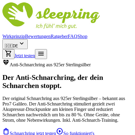
Wirkprinzip
Bewertungen
Ratgeber
FAQ
Shop
expand_more
🇩🇪
DE
shopping_cart
menu
Jetzt testen
diamond
Anti-Schnarchring aus 925er Sterlingsilber
Der
Anti-Schnarchring
, der dein
Schnarchen stoppt.
Der original Schnarchring aus 925er Sterlingsilber – bekannt aus
Pro7 Galileo. Der Anti-Schnarchring stimuliert gezielt zwei
Akupressur-Druckpunkte am kleinen Finger und reduziert
Schnarchen nachweislich um bis zu 80 %. Ohne Geräte, ohne
Strom, ohne Nebenwirkungen. Inkl. Anti-Schnarch-Training.
shopping_bag
play_circle
Schnarchring jetzt testen
So funktioniert's