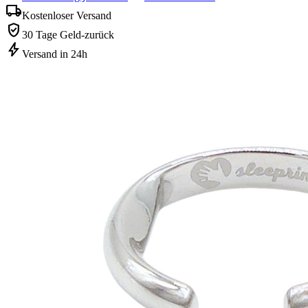
local_shipping
Kostenloser Versand
verified_user
30 Tage Geld-zurück
bolt
Versand in 24h