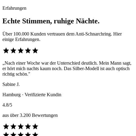
Erfahrungen
Echte Stimmen, ruhige Nächte.
Über 100.000 Kunden vertrauen dem Anti-Schnarchring. Hier
einige Erfahrungen.
star
star
star
star
star
„Nach einer Woche war der Unterschied deutlich. Mein Mann sagt,
er hört mich nachts kaum noch. Das Silber-Modell ist auch optisch
richtig schön."
Sabine J.
Hamburg · Verifizierte Kundin
4.8/5
aus über 3.200 Bewertungen
star
star
star
star
star
star
star
star
star
star