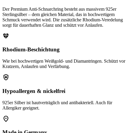
Der Premium Anti-Schnarchring besteht aus massivem 925er
Sterlingsilber – dem gleichen Material, das in hochwertigem
Schmuck verwendet wird. Die zusätzliche Rhodium-Veredelung
sorgt für dauerhaften Glanz und schützt vor Anlaufen.
diamond
Rhodium-Beschichtung
Wie bei hochwertigen Weißgold- und Diamantringen. Schützt vor
Kratzern, Anlaufen und Verfärbung.
health_and_safety
Hypoallergen & nickelfrei
925er Silber ist hautverträglich und antibakteriell. Auch für
Allergiker geeignet.
location_on
Made in Germany