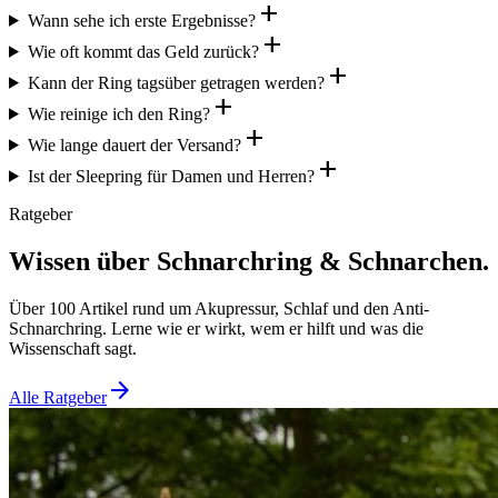
add
Wann sehe ich erste Ergebnisse?
add
Wie oft kommt das Geld zurück?
add
Kann der Ring tagsüber getragen werden?
add
Wie reinige ich den Ring?
add
Wie lange dauert der Versand?
add
Ist der Sleepring für Damen und Herren?
Ratgeber
Wissen über Schnarchring & Schnarchen.
Über 100 Artikel rund um Akupressur, Schlaf und den Anti-
Schnarchring. Lerne wie er wirkt, wem er hilft und was die
Wissenschaft sagt.
arrow_forward
Alle Ratgeber