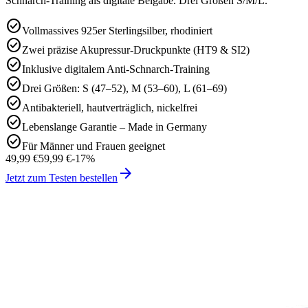
Schnarch-Training als digitale Beigabe. Drei Größen S/M/L.
check_circle
Vollmassives 925er Sterlingsilber, rhodiniert
check_circle
Zwei präzise Akupressur-Druckpunkte (HT9 & SI2)
check_circle
Inklusive digitalem Anti-Schnarch-Training
check_circle
Drei Größen: S (47–52), M (53–60), L (61–69)
check_circle
Antibakteriell, hautverträglich, nickelfrei
check_circle
Lebenslange Garantie – Made in Germany
check_circle
Für Männer und Frauen geeignet
49,99 €
59,99 €
-
17
%
arrow_forward
Jetzt zum Testen bestellen