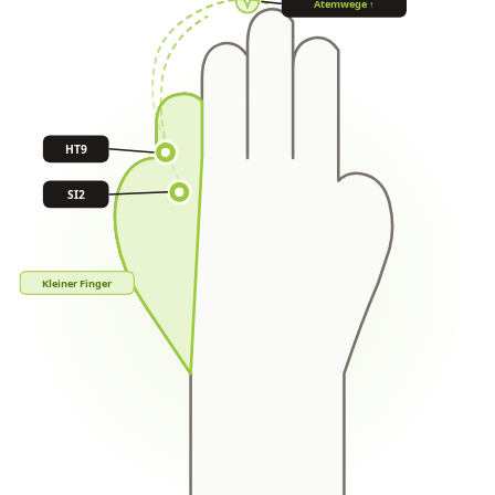
Atemwege ↑
HT9
SI2
Kleiner Finger