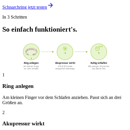
arrow_forward
Schnarchring jetzt testen
In 3 Schritten
So einfach funktioniert's.
🎯
😴
2
3
1
Ring anlegen
Akupressur wirkt
Ruhig schlafen
Am kleinen Finger
HT9 & SI2 Punkte
80% weniger Schnarchen
vor dem Schlafen
entspannen Atemwege
laut Galileo-Test
1
Ring anlegen
Am kleinen Finger vor dem Schlafen anziehen. Passt sich an drei
Größen an.
2
Akupressur wirkt