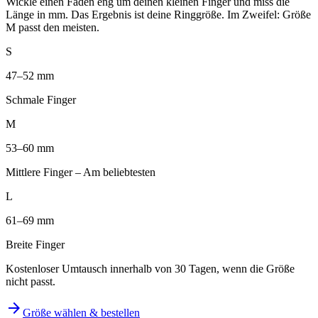
Wickle einen Faden eng um deinen kleinen Finger und miss die
Länge in mm. Das Ergebnis ist deine Ringgröße. Im Zweifel: Größe
M passt den meisten.
S
47–52 mm
Schmale Finger
M
53–60 mm
Mittlere Finger – Am beliebtesten
L
61–69 mm
Breite Finger
Kostenloser Umtausch innerhalb von 30 Tagen, wenn die Größe
nicht passt.
arrow_forward
Größe wählen & bestellen