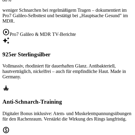
weniger Schnarchen bei regelmäßigem Tragen – dokumentiert im
Pro7 Galileo-Selbsttest und bestätigt bei „Hauptsache Gesund" im
MDR.
play_circle
Pro7 Galileo & MDR TV-Berichte
auto_awesome
925er Sterlingsilber
Vollmassiv, rhodiniert für dauerhaften Glanz. Antibakteriell,
hautverträglich, nickelfrei – auch für empfindliche Haut. Made in
Germany.
self_improvement
Anti-Schnarch-Training
Digitaler Bonus inklusive: Atem- und Muskelentspannungsübungen
für den Rachenraum. Verstärkt die Wirkung des Rings langfristig.
paid