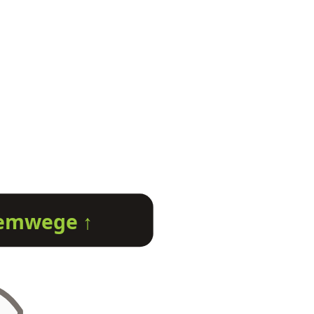
emwege ↑