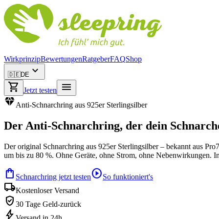
Wirkprinzip
Bewertungen
Ratgeber
FAQ
Shop
expand_more
🇩🇪
DE
shopping_cart
menu
Jetzt testen
diamond
Anti-Schnarchring aus 925er Sterlingsilber
Der
Anti-Schnarchring
, der dein Schnarch
Der original Schnarchring aus 925er Sterlingsilber – bekannt aus Pr
um bis zu 80 %. Ohne Geräte, ohne Strom, ohne Nebenwirkungen. Ink
shopping_bag
play_circle
Schnarchring jetzt testen
So funktioniert's
local_shipping
Kostenloser Versand
verified_user
30 Tage Geld-zurück
bolt
Versand in 24h