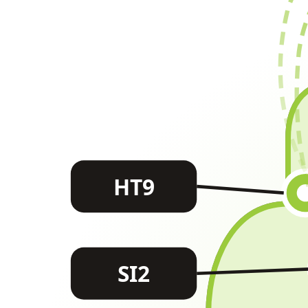
HT9
SI2