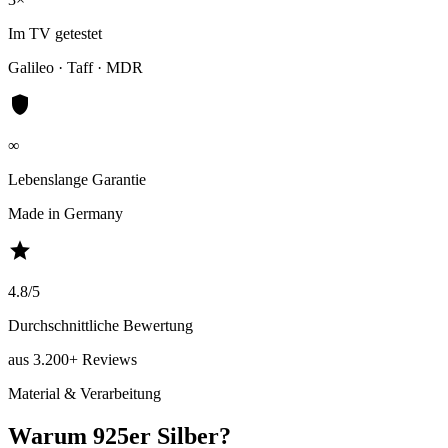
Im TV getestet
Galileo · Taff · MDR
shield
∞
Lebenslange Garantie
Made in Germany
star
4.8/5
Durchschnittliche Bewertung
aus 3.200+ Reviews
Material & Verarbeitung
Warum 925er Silber?