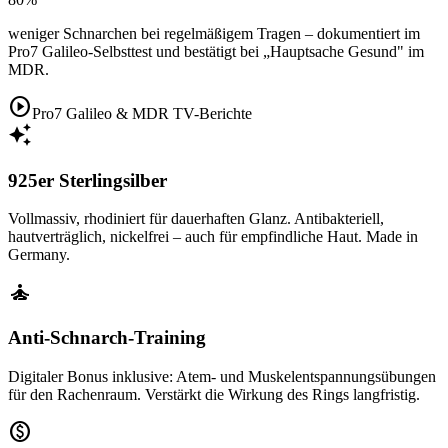
weniger Schnarchen bei regelmäßigem Tragen – dokumentiert im
Pro7 Galileo-Selbsttest und bestätigt bei „Hauptsache Gesund" im
MDR.
play_circle
Pro7 Galileo & MDR TV-Berichte
auto_awesome
925er Sterlingsilber
Vollmassiv, rhodiniert für dauerhaften Glanz. Antibakteriell,
hautverträglich, nickelfrei – auch für empfindliche Haut. Made in
Germany.
self_improvement
Anti-Schnarch-Training
Digitaler Bonus inklusive: Atem- und Muskelentspannungsübungen
für den Rachenraum. Verstärkt die Wirkung des Rings langfristig.
paid