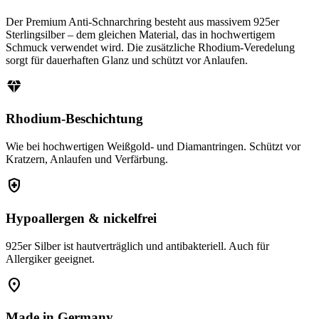
Der Premium Anti-Schnarchring besteht aus massivem 925er
Sterlingsilber – dem gleichen Material, das in hochwertigem
Schmuck verwendet wird. Die zusätzliche Rhodium-Veredelung
sorgt für dauerhaften Glanz und schützt vor Anlaufen.
diamond
Rhodium-Beschichtung
Wie bei hochwertigen Weißgold- und Diamantringen. Schützt vor
Kratzern, Anlaufen und Verfärbung.
health_and_safety
Hypoallergen & nickelfrei
925er Silber ist hautverträglich und antibakteriell. Auch für
Allergiker geeignet.
location_on
Made in Germany