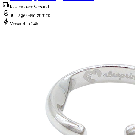
local_shipping
Kostenloser Versand
verified_user
30 Tage Geld-zurück
bolt
Versand in 24h