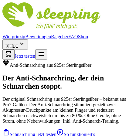
Wirkprinzip
Bewertungen
Ratgeber
FAQ
Shop
expand_more
🇩🇪
DE
shopping_cart
menu
Jetzt testen
diamond
Anti-Schnarchring aus 925er Sterlingsilber
Der
Anti-Schnarchring
, der dein
Schnarchen stoppt.
Der original Schnarchring aus 925er Sterlingsilber – bekannt aus
Pro7 Galileo. Der Anti-Schnarchring stimuliert gezielt zwei
Akupressur-Druckpunkte am kleinen Finger und reduziert
Schnarchen nachweislich um bis zu 80 %. Ohne Geräte, ohne
Strom, ohne Nebenwirkungen. Inkl. Anti-Schnarch-Training.
shopping_bag
play_circle
Schnarchring jetzt testen
So funktioniert's