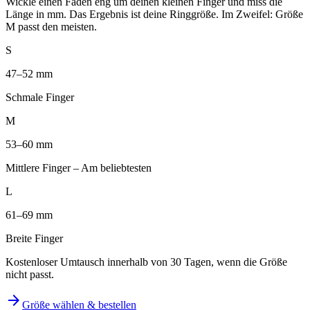
Wickle einen Faden eng um deinen kleinen Finger und miss die
Länge in mm. Das Ergebnis ist deine Ringgröße. Im Zweifel: Größe
M passt den meisten.
S
47–52 mm
Schmale Finger
M
53–60 mm
Mittlere Finger – Am beliebtesten
L
61–69 mm
Breite Finger
Kostenloser Umtausch innerhalb von 30 Tagen, wenn die Größe
nicht passt.
arrow_forward
Größe wählen & bestellen