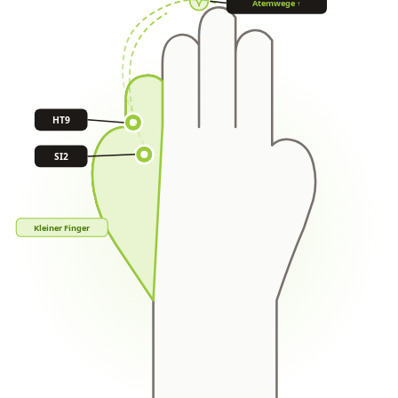
Atemwege ↑
HT9
SI2
Kleiner Finger