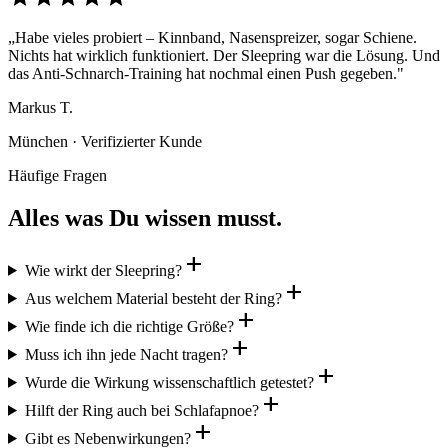
„Habe vieles probiert – Kinnband, Nasenspreizer, sogar Schiene.
Nichts hat wirklich funktioniert. Der Sleepring war die Lösung. Und
das Anti-Schnarch-Training hat nochmal einen Push gegeben."
Markus T.
München · Verifizierter Kunde
Häufige Fragen
Alles was Du wissen musst.
add
Wie wirkt der Sleepring?
add
Aus welchem Material besteht der Ring?
add
Wie finde ich die richtige Größe?
add
Muss ich ihn jede Nacht tragen?
add
Wurde die Wirkung wissenschaftlich getestet?
add
Hilft der Ring auch bei Schlafapnoe?
add
Gibt es Nebenwirkungen?