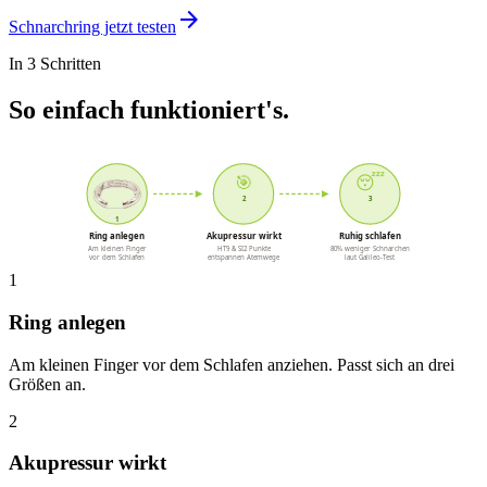
arrow_forward
Schnarchring jetzt testen
In 3 Schritten
So einfach funktioniert's.
🎯
😴
2
3
1
Ring anlegen
Akupressur wirkt
Ruhig schlafen
Am kleinen Finger
HT9 & SI2 Punkte
80% weniger Schnarchen
vor dem Schlafen
entspannen Atemwege
laut Galileo-Test
1
Ring anlegen
Am kleinen Finger vor dem Schlafen anziehen. Passt sich an drei
Größen an.
2
Akupressur wirkt