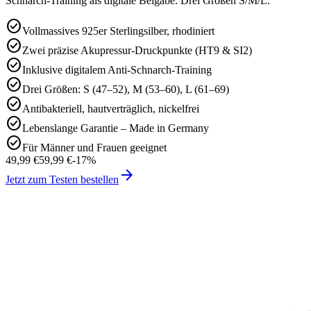
Schnarch-Training als digitale Beigabe. Drei Größen S/M/L.
check_circle
Vollmassives 925er Sterlingsilber, rhodiniert
check_circle
Zwei präzise Akupressur-Druckpunkte (HT9 & SI2)
check_circle
Inklusive digitalem Anti-Schnarch-Training
check_circle
Drei Größen: S (47–52), M (53–60), L (61–69)
check_circle
Antibakteriell, hautverträglich, nickelfrei
check_circle
Lebenslange Garantie – Made in Germany
check_circle
Für Männer und Frauen geeignet
49,99 €
59,99 €
-
17
%
arrow_forward
Jetzt zum Testen bestellen