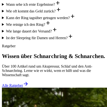
add
Wann sehe ich erste Ergebnisse?
add
Wie oft kommt das Geld zurück?
add
Kann der Ring tagsüber getragen werden?
add
Wie reinige ich den Ring?
add
Wie lange dauert der Versand?
add
Ist der Sleepring für Damen und Herren?
Ratgeber
Wissen über Schnarchring & Schnarchen.
Über 100 Artikel rund um Akupressur, Schlaf und den Anti-
Schnarchring. Lerne wie er wirkt, wem er hilft und was die
Wissenschaft sagt.
arrow_forward
Alle Ratgeber