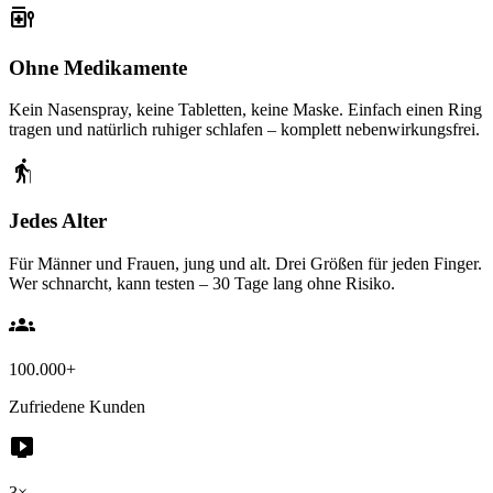
medication_liquid
Ohne Medikamente
Kein Nasenspray, keine Tabletten, keine Maske. Einfach einen Ring
tragen und natürlich ruhiger schlafen – komplett nebenwirkungsfrei.
elderly
Jedes Alter
Für Männer und Frauen, jung und alt. Drei Größen für jeden Finger.
Wer schnarcht, kann testen – 30 Tage lang ohne Risiko.
groups
100.000+
Zufriedene Kunden
live_tv
3×