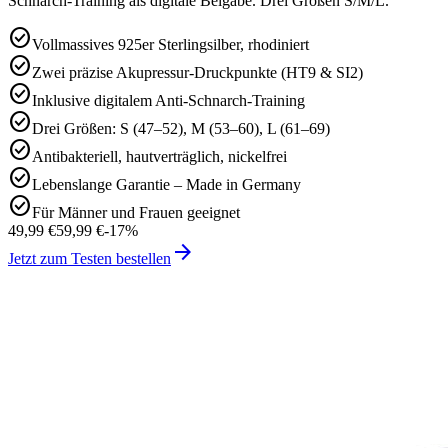
Schnarch-Training als digitale Beigabe. Drei Größen S/M/L.
check_circle
Vollmassives 925er Sterlingsilber, rhodiniert
check_circle
Zwei präzise Akupressur-Druckpunkte (HT9 & SI2)
check_circle
Inklusive digitalem Anti-Schnarch-Training
check_circle
Drei Größen: S (47–52), M (53–60), L (61–69)
check_circle
Antibakteriell, hautverträglich, nickelfrei
check_circle
Lebenslange Garantie – Made in Germany
check_circle
Für Männer und Frauen geeignet
49,99 €
59,99 €
-
17
%
arrow_forward
Jetzt zum Testen bestellen