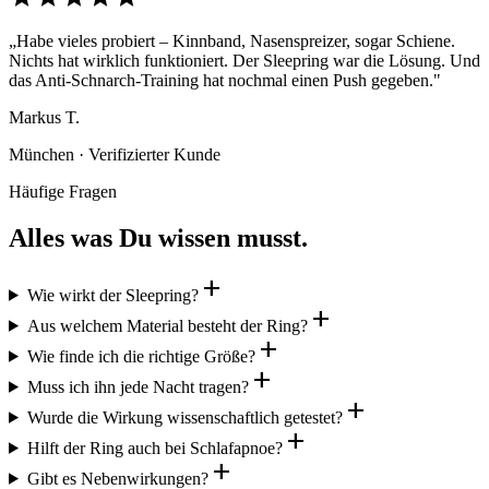
„Habe vieles probiert – Kinnband, Nasenspreizer, sogar Schiene.
Nichts hat wirklich funktioniert. Der Sleepring war die Lösung. Und
das Anti-Schnarch-Training hat nochmal einen Push gegeben."
Markus T.
München · Verifizierter Kunde
Häufige Fragen
Alles was Du wissen musst.
add
Wie wirkt der Sleepring?
add
Aus welchem Material besteht der Ring?
add
Wie finde ich die richtige Größe?
add
Muss ich ihn jede Nacht tragen?
add
Wurde die Wirkung wissenschaftlich getestet?
add
Hilft der Ring auch bei Schlafapnoe?
add
Gibt es Nebenwirkungen?