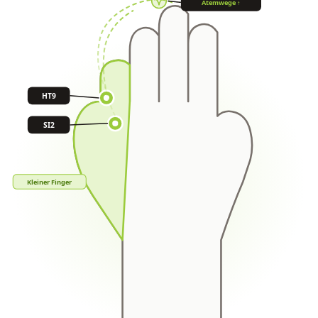
Atemwege ↑
HT9
SI2
Kleiner Finger