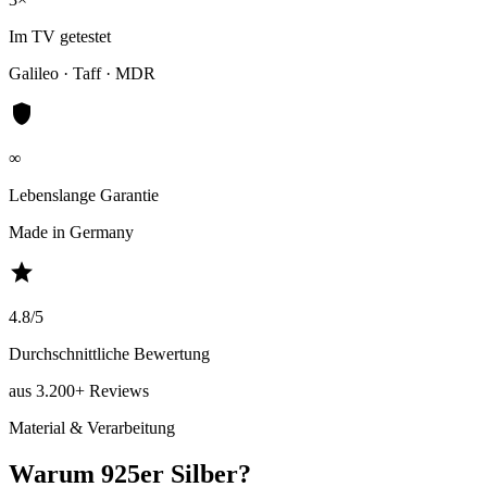
Im TV getestet
Galileo · Taff · MDR
shield
∞
Lebenslange Garantie
Made in Germany
star
4.8/5
Durchschnittliche Bewertung
aus 3.200+ Reviews
Material & Verarbeitung
Warum 925er Silber?