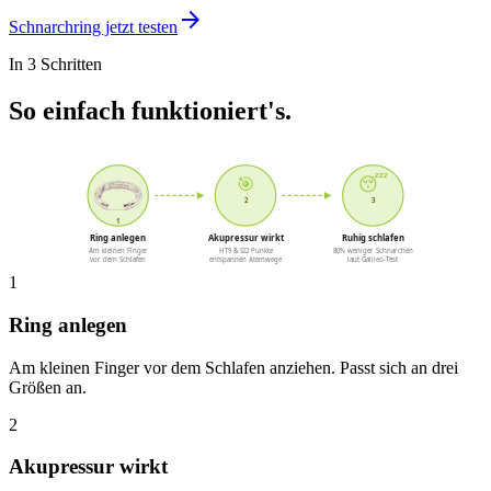
arrow_forward
Schnarchring jetzt testen
In 3 Schritten
So einfach funktioniert's.
🎯
😴
2
3
1
Ring anlegen
Akupressur wirkt
Ruhig schlafen
Am kleinen Finger
HT9 & SI2 Punkte
80% weniger Schnarchen
vor dem Schlafen
entspannen Atemwege
laut Galileo-Test
1
Ring anlegen
Am kleinen Finger vor dem Schlafen anziehen. Passt sich an drei
Größen an.
2
Akupressur wirkt