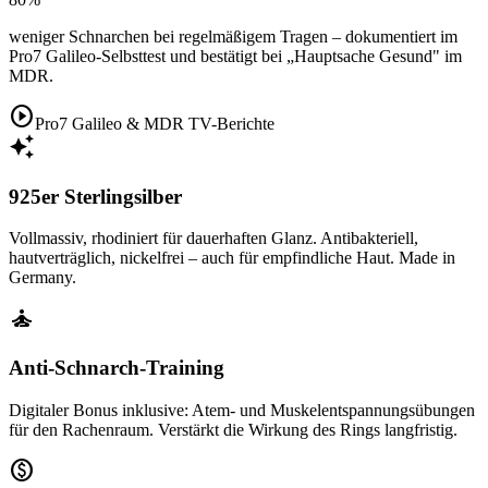
weniger Schnarchen bei regelmäßigem Tragen – dokumentiert im
Pro7 Galileo-Selbsttest und bestätigt bei „Hauptsache Gesund" im
MDR.
play_circle
Pro7 Galileo & MDR TV-Berichte
auto_awesome
925er Sterlingsilber
Vollmassiv, rhodiniert für dauerhaften Glanz. Antibakteriell,
hautverträglich, nickelfrei – auch für empfindliche Haut. Made in
Germany.
self_improvement
Anti-Schnarch-Training
Digitaler Bonus inklusive: Atem- und Muskelentspannungsübungen
für den Rachenraum. Verstärkt die Wirkung des Rings langfristig.
paid