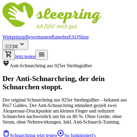
Wirkprinzip
Bewertungen
Ratgeber
FAQ
Shop
expand_more
🇩🇪
DE
shopping_cart
menu
Jetzt testen
diamond
Anti-Schnarchring aus 925er Sterlingsilber
Der
Anti-Schnarchring
, der dein
Schnarchen stoppt.
Der original Schnarchring aus 925er Sterlingsilber – bekannt aus
Pro7 Galileo. Der Anti-Schnarchring stimuliert gezielt zwei
Akupressur-Druckpunkte am kleinen Finger und reduziert
Schnarchen nachweislich um bis zu 80 %. Ohne Geräte, ohne
Strom, ohne Nebenwirkungen. Inkl. Anti-Schnarch-Training.
shopping_bag
play_circle
Schnarchring jetzt testen
So funktioniert's