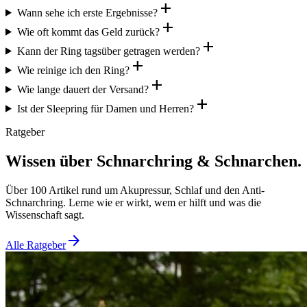
add
Wann sehe ich erste Ergebnisse?
add
Wie oft kommt das Geld zurück?
add
Kann der Ring tagsüber getragen werden?
add
Wie reinige ich den Ring?
add
Wie lange dauert der Versand?
add
Ist der Sleepring für Damen und Herren?
Ratgeber
Wissen über Schnarchring & Schnarchen.
Über 100 Artikel rund um Akupressur, Schlaf und den Anti-
Schnarchring. Lerne wie er wirkt, wem er hilft und was die
Wissenschaft sagt.
arrow_forward
Alle Ratgeber