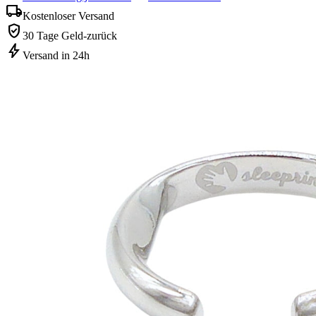
local_shipping
Kostenloser Versand
verified_user
30 Tage Geld-zurück
bolt
Versand in 24h