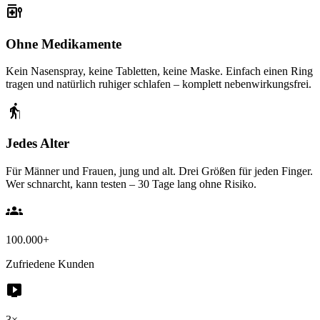
medication_liquid
Ohne Medikamente
Kein Nasenspray, keine Tabletten, keine Maske. Einfach einen Ring
tragen und natürlich ruhiger schlafen – komplett nebenwirkungsfrei.
elderly
Jedes Alter
Für Männer und Frauen, jung und alt. Drei Größen für jeden Finger.
Wer schnarcht, kann testen – 30 Tage lang ohne Risiko.
groups
100.000+
Zufriedene Kunden
live_tv
3×