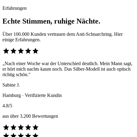
Erfahrungen
Echte Stimmen, ruhige Nächte.
Über 100.000 Kunden vertrauen dem Anti-Schnarchring. Hier
einige Erfahrungen.
star
star
star
star
star
„Nach einer Woche war der Unterschied deutlich. Mein Mann sagt,
er hört mich nachts kaum noch. Das Silber-Modell ist auch optisch
richtig schön."
Sabine J.
Hamburg · Verifizierte Kundin
4.8/5
aus über 3.200 Bewertungen
star
star
star
star
star
star
star
star
star
star