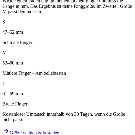
Wickle einen Faden eng um deinen kleinen Finger und miss die
Länge in mm. Das Ergebnis ist deine Ringgröße. Im Zweifel: Größe
M passt den meisten.
S
47–52 mm
Schmale Finger
M
53–60 mm
Mittlere Finger – Am beliebtesten
L
61–69 mm
Breite Finger
Kostenloser Umtausch innerhalb von 30 Tagen, wenn die Größe
nicht passt.
arrow_forward
Größe wählen & bestellen