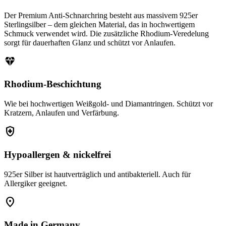
Der Premium Anti-Schnarchring besteht aus massivem 925er
Sterlingsilber – dem gleichen Material, das in hochwertigem
Schmuck verwendet wird. Die zusätzliche Rhodium-Veredelung
sorgt für dauerhaften Glanz und schützt vor Anlaufen.
diamond
Rhodium-Beschichtung
Wie bei hochwertigen Weißgold- und Diamantringen. Schützt vor
Kratzern, Anlaufen und Verfärbung.
health_and_safety
Hypoallergen & nickelfrei
925er Silber ist hautverträglich und antibakteriell. Auch für
Allergiker geeignet.
location_on
Made in Germany