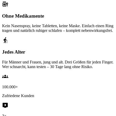
medication_liquid
Ohne Medikamente
Kein Nasenspray, keine Tabletten, keine Maske. Einfach einen Ring
tragen und natürlich ruhiger schlafen – komplett nebenwirkungsfrei.
elderly
Jedes Alter
Für Männer und Frauen, jung und alt. Drei Größen für jeden Finger.
Wer schnarcht, kann testen – 30 Tage lang ohne Risiko.
groups
100.000+
Zufriedene Kunden
live_tv
3×