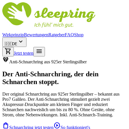
Wirkprinzip
Bewertungen
Ratgeber
FAQ
Shop
expand_more
🇩🇪
DE
shopping_cart
menu
Jetzt testen
diamond
Anti-Schnarchring aus 925er Sterlingsilber
Der
Anti-Schnarchring
, der dein
Schnarchen stoppt.
Der original Schnarchring aus 925er Sterlingsilber – bekannt aus
Pro7 Galileo. Der Anti-Schnarchring stimuliert gezielt zwei
Akupressur-Druckpunkte am kleinen Finger und reduziert
Schnarchen nachweislich um bis zu 80 %. Ohne Geräte, ohne
Strom, ohne Nebenwirkungen. Inkl. Anti-Schnarch-Training.
shopping_bag
play_circle
Schnarchring jetzt testen
So funktioniert's