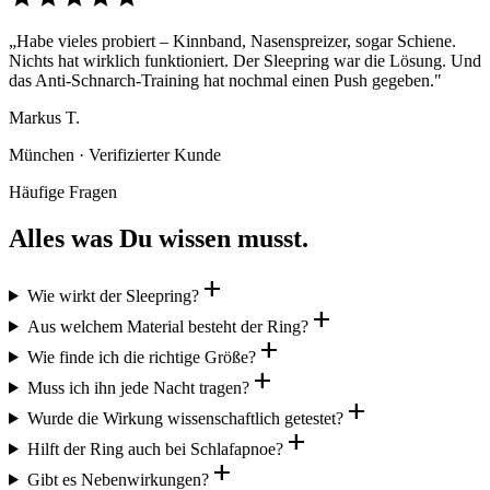
„Habe vieles probiert – Kinnband, Nasenspreizer, sogar Schiene.
Nichts hat wirklich funktioniert. Der Sleepring war die Lösung. Und
das Anti-Schnarch-Training hat nochmal einen Push gegeben."
Markus T.
München · Verifizierter Kunde
Häufige Fragen
Alles was Du wissen musst.
add
Wie wirkt der Sleepring?
add
Aus welchem Material besteht der Ring?
add
Wie finde ich die richtige Größe?
add
Muss ich ihn jede Nacht tragen?
add
Wurde die Wirkung wissenschaftlich getestet?
add
Hilft der Ring auch bei Schlafapnoe?
add
Gibt es Nebenwirkungen?