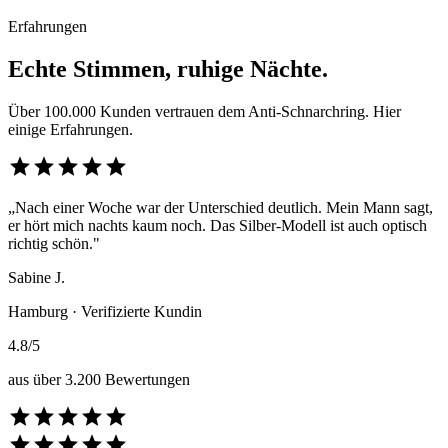
Erfahrungen
Echte Stimmen, ruhige Nächte.
Über 100.000 Kunden vertrauen dem Anti-Schnarchring. Hier
einige Erfahrungen.
star
star
star
star
star
„Nach einer Woche war der Unterschied deutlich. Mein Mann sagt,
er hört mich nachts kaum noch. Das Silber-Modell ist auch optisch
richtig schön."
Sabine J.
Hamburg · Verifizierte Kundin
4.8/5
aus über 3.200 Bewertungen
star
star
star
star
star
star
star
star
star
star