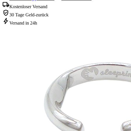
local_shipping
Kostenloser Versand
verified_user
30 Tage Geld-zurück
bolt
Versand in 24h