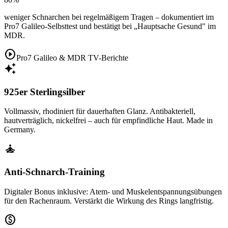
weniger Schnarchen bei regelmäßigem Tragen – dokumentiert im
Pro7 Galileo-Selbsttest und bestätigt bei „Hauptsache Gesund" im
MDR.
play_circle
Pro7 Galileo & MDR TV-Berichte
auto_awesome
925er Sterlingsilber
Vollmassiv, rhodiniert für dauerhaften Glanz. Antibakteriell,
hautverträglich, nickelfrei – auch für empfindliche Haut. Made in
Germany.
self_improvement
Anti-Schnarch-Training
Digitaler Bonus inklusive: Atem- und Muskelentspannungsübungen
für den Rachenraum. Verstärkt die Wirkung des Rings langfristig.
paid