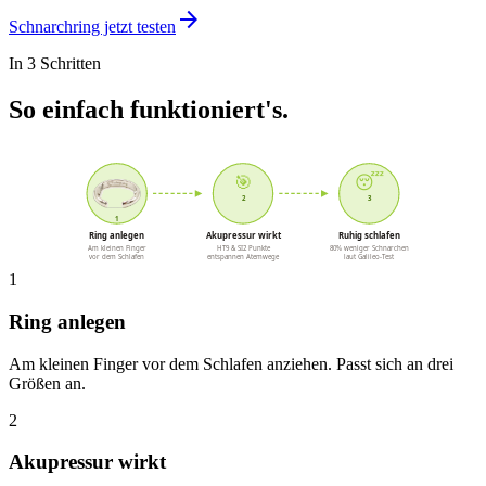
arrow_forward
Schnarchring jetzt testen
In 3 Schritten
So einfach funktioniert's.
🎯
😴
2
3
1
Ring anlegen
Akupressur wirkt
Ruhig schlafen
Am kleinen Finger
HT9 & SI2 Punkte
80% weniger Schnarchen
vor dem Schlafen
entspannen Atemwege
laut Galileo-Test
1
Ring anlegen
Am kleinen Finger vor dem Schlafen anziehen. Passt sich an drei
Größen an.
2
Akupressur wirkt