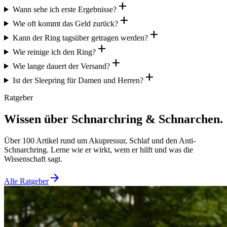
add
Wann sehe ich erste Ergebnisse?
add
Wie oft kommt das Geld zurück?
add
Kann der Ring tagsüber getragen werden?
add
Wie reinige ich den Ring?
add
Wie lange dauert der Versand?
add
Ist der Sleepring für Damen und Herren?
Ratgeber
Wissen über Schnarchring & Schnarchen.
Über 100 Artikel rund um Akupressur, Schlaf und den Anti-
Schnarchring. Lerne wie er wirkt, wem er hilft und was die
Wissenschaft sagt.
arrow_forward
Alle Ratgeber