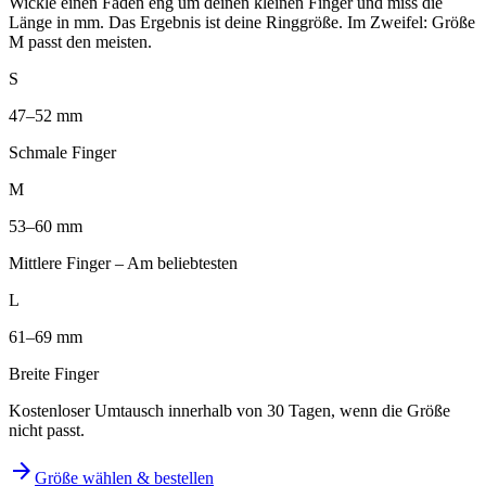
Wickle einen Faden eng um deinen kleinen Finger und miss die
Länge in mm. Das Ergebnis ist deine Ringgröße. Im Zweifel: Größe
M passt den meisten.
S
47–52 mm
Schmale Finger
M
53–60 mm
Mittlere Finger – Am beliebtesten
L
61–69 mm
Breite Finger
Kostenloser Umtausch innerhalb von 30 Tagen, wenn die Größe
nicht passt.
arrow_forward
Größe wählen & bestellen