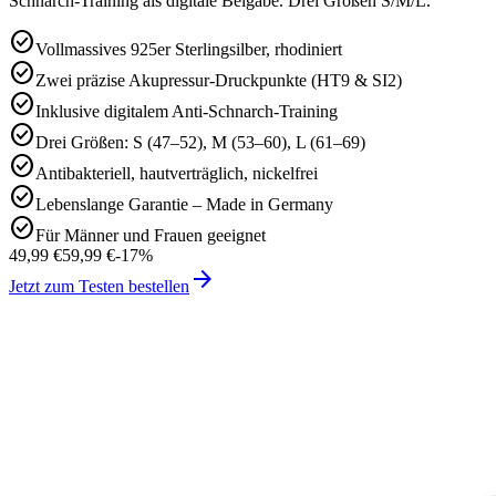
Schnarch-Training als digitale Beigabe. Drei Größen S/M/L.
check_circle
Vollmassives 925er Sterlingsilber, rhodiniert
check_circle
Zwei präzise Akupressur-Druckpunkte (HT9 & SI2)
check_circle
Inklusive digitalem Anti-Schnarch-Training
check_circle
Drei Größen: S (47–52), M (53–60), L (61–69)
check_circle
Antibakteriell, hautverträglich, nickelfrei
check_circle
Lebenslange Garantie – Made in Germany
check_circle
Für Männer und Frauen geeignet
49,99 €
59,99 €
-
17
%
arrow_forward
Jetzt zum Testen bestellen