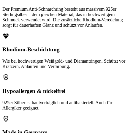
Der Premium Anti-Schnarchring besteht aus massivem 925er
Sterlingsilber – dem gleichen Material, das in hochwertigem
Schmuck verwendet wird. Die zusätzliche Rhodium-Veredelung
sorgt für dauerhaften Glanz und schützt vor Anlaufen.
diamond
Rhodium-Beschichtung
Wie bei hochwertigen Weißgold- und Diamantringen. Schützt vor
Kratzern, Anlaufen und Verfärbung.
health_and_safety
Hypoallergen & nickelfrei
925er Silber ist hautverträglich und antibakteriell. Auch für
Allergiker geeignet.
location_on
Made in Germany