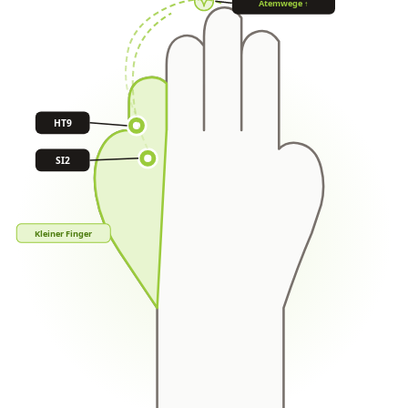
Atemwege ↑
HT9
SI2
Kleiner Finger