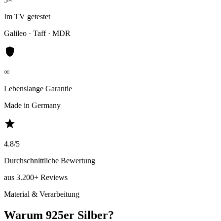
Im TV getestet
Galileo · Taff · MDR
shield
∞
Lebenslange Garantie
Made in Germany
star
4.8/5
Durchschnittliche Bewertung
aus 3.200+ Reviews
Material & Verarbeitung
Warum 925er Silber?