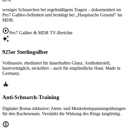
weniger Schnarchen bei regelmäßigem Tragen – dokumentiert im
Pro7 Galileo-Selbsttest und bestätigt bei „Hauptsache Gesund" im
MDR.
play_circle
Pro7 Galileo & MDR TV-Berichte
auto_awesome
925er Sterlingsilber
Vollmassiv, rhodiniert für dauerhaften Glanz. Antibakteriell,
hautverträglich, nickelfrei – auch für empfindliche Haut. Made in
Germany.
self_improvement
Anti-Schnarch-Training
Digitaler Bonus inklusive: Atem- und Muskelentspannungsübungen
für den Rachenraum. Verstärkt die Wirkung des Rings langfristig.
paid