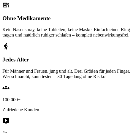
medication_liquid
Ohne Medikamente
Kein Nasenspray, keine Tabletten, keine Maske. Einfach einen Ring
tragen und natürlich ruhiger schlafen – komplett nebenwirkungsfrei.
elderly
Jedes Alter
Für Männer und Frauen, jung und alt. Drei Größen für jeden Finger.
Wer schnarcht, kann testen – 30 Tage lang ohne Risiko.
groups
100.000+
Zufriedene Kunden
live_tv
3×