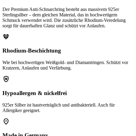
Der Premium Anti-Schnarchring besteht aus massivem 925er
Sterlingsilber – dem gleichen Material, das in hochwertigem
Schmuck verwendet wird. Die zusätzliche Rhodium-Veredelung
sorgt für dauerhaften Glanz und schützt vor Anlaufen.
diamond
Rhodium-Beschichtung
Wie bei hochwertigen Weißgold- und Diamantringen. Schützt vor
Kratzern, Anlaufen und Verfärbung.
health_and_safety
Hypoallergen & nickelfrei
925er Silber ist hautverträglich und antibakteriell. Auch für
Allergiker geeignet.
location_on
Made in Germany