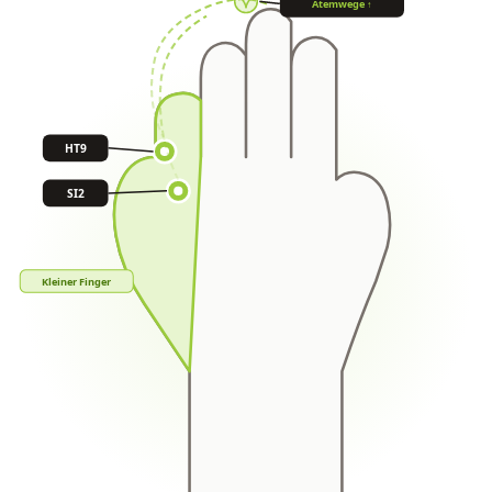
Atemwege ↑
HT9
SI2
Kleiner Finger