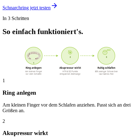
arrow_forward
Schnarchring jetzt testen
In 3 Schritten
So einfach funktioniert's.
🎯
😴
2
3
1
Ring anlegen
Akupressur wirkt
Ruhig schlafen
Am kleinen Finger
HT9 & SI2 Punkte
80% weniger Schnarchen
vor dem Schlafen
entspannen Atemwege
laut Galileo-Test
1
Ring anlegen
Am kleinen Finger vor dem Schlafen anziehen. Passt sich an drei
Größen an.
2
Akupressur wirkt