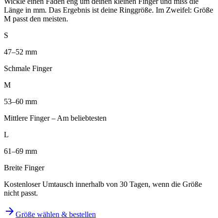
Wickle einen Faden eng um deinen kleinen Finger und miss die
Länge in mm. Das Ergebnis ist deine Ringgröße. Im Zweifel: Größe
M passt den meisten.
S
47–52 mm
Schmale Finger
M
53–60 mm
Mittlere Finger – Am beliebtesten
L
61–69 mm
Breite Finger
Kostenloser Umtausch innerhalb von 30 Tagen, wenn die Größe
nicht passt.
arrow_forward
Größe wählen & bestellen