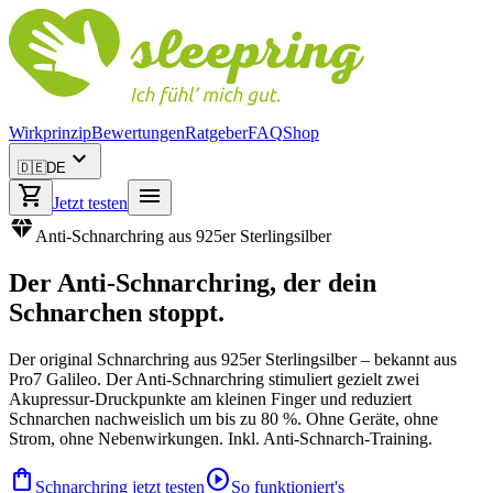
Wirkprinzip
Bewertungen
Ratgeber
FAQ
Shop
expand_more
🇩🇪
DE
shopping_cart
menu
Jetzt testen
diamond
Anti-Schnarchring aus 925er Sterlingsilber
Der
Anti-Schnarchring
, der dein
Schnarchen stoppt.
Der original Schnarchring aus 925er Sterlingsilber – bekannt aus
Pro7 Galileo. Der Anti-Schnarchring stimuliert gezielt zwei
Akupressur-Druckpunkte am kleinen Finger und reduziert
Schnarchen nachweislich um bis zu 80 %. Ohne Geräte, ohne
Strom, ohne Nebenwirkungen. Inkl. Anti-Schnarch-Training.
shopping_bag
play_circle
Schnarchring jetzt testen
So funktioniert's