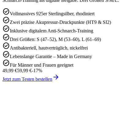
Schnarch-Training als digitale Beigabe. Drei Größen S/M/L.
check_circle
Vollmassives 925er Sterlingsilber, rhodiniert
check_circle
Zwei präzise Akupressur-Druckpunkte (HT9 & SI2)
check_circle
Inklusive digitalem Anti-Schnarch-Training
check_circle
Drei Größen: S (47–52), M (53–60), L (61–69)
check_circle
Antibakteriell, hautverträglich, nickelfrei
check_circle
Lebenslange Garantie – Made in Germany
check_circle
Für Männer und Frauen geeignet
49,99 €
59,99 €
-
17
%
arrow_forward
Jetzt zum Testen bestellen