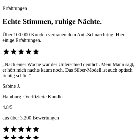
Erfahrungen
Echte Stimmen, ruhige Nächte.
Über 100.000 Kunden vertrauen dem Anti-Schnarchring. Hier
einige Erfahrungen.
star
star
star
star
star
„Nach einer Woche war der Unterschied deutlich. Mein Mann sagt,
er hört mich nachts kaum noch. Das Silber-Modell ist auch optisch
richtig schön."
Sabine J.
Hamburg · Verifizierte Kundin
4.8/5
aus über 3.200 Bewertungen
star
star
star
star
star
star
star
star
star
star