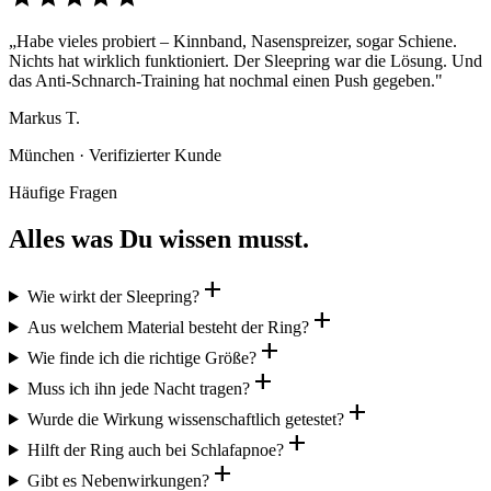
„Habe vieles probiert – Kinnband, Nasenspreizer, sogar Schiene.
Nichts hat wirklich funktioniert. Der Sleepring war die Lösung. Und
das Anti-Schnarch-Training hat nochmal einen Push gegeben."
Markus T.
München · Verifizierter Kunde
Häufige Fragen
Alles was Du wissen musst.
add
Wie wirkt der Sleepring?
add
Aus welchem Material besteht der Ring?
add
Wie finde ich die richtige Größe?
add
Muss ich ihn jede Nacht tragen?
add
Wurde die Wirkung wissenschaftlich getestet?
add
Hilft der Ring auch bei Schlafapnoe?
add
Gibt es Nebenwirkungen?