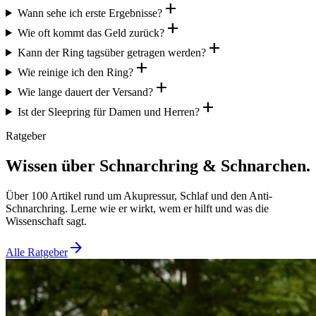
add
Wann sehe ich erste Ergebnisse?
add
Wie oft kommt das Geld zurück?
add
Kann der Ring tagsüber getragen werden?
add
Wie reinige ich den Ring?
add
Wie lange dauert der Versand?
add
Ist der Sleepring für Damen und Herren?
Ratgeber
Wissen über Schnarchring & Schnarchen.
Über 100 Artikel rund um Akupressur, Schlaf und den Anti-
Schnarchring. Lerne wie er wirkt, wem er hilft und was die
Wissenschaft sagt.
arrow_forward
Alle Ratgeber