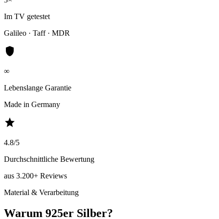
Im TV getestet
Galileo · Taff · MDR
shield
∞
Lebenslange Garantie
Made in Germany
star
4.8/5
Durchschnittliche Bewertung
aus 3.200+ Reviews
Material & Verarbeitung
Warum 925er Silber?