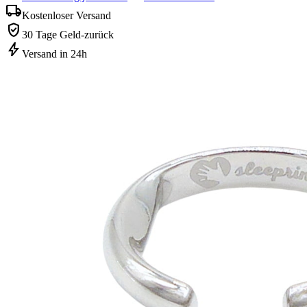
local_shipping
Kostenloser Versand
verified_user
30 Tage Geld-zurück
bolt
Versand in 24h