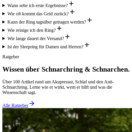
add
Wann sehe ich erste Ergebnisse?
add
Wie oft kommt das Geld zurück?
add
Kann der Ring tagsüber getragen werden?
add
Wie reinige ich den Ring?
add
Wie lange dauert der Versand?
add
Ist der Sleepring für Damen und Herren?
Ratgeber
Wissen über Schnarchring & Schnarchen.
Über 100 Artikel rund um Akupressur, Schlaf und den Anti-
Schnarchring. Lerne wie er wirkt, wem er hilft und was die
Wissenschaft sagt.
arrow_forward
Alle Ratgeber