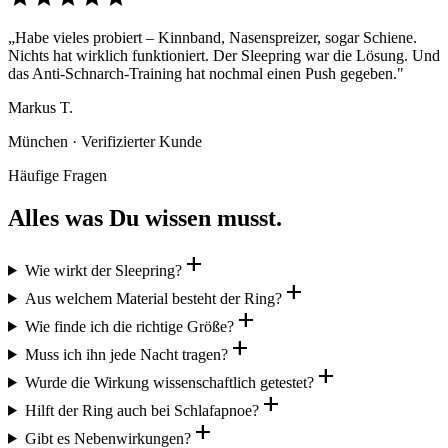
„Habe vieles probiert – Kinnband, Nasenspreizer, sogar Schiene.
Nichts hat wirklich funktioniert. Der Sleepring war die Lösung. Und
das Anti-Schnarch-Training hat nochmal einen Push gegeben."
Markus T.
München · Verifizierter Kunde
Häufige Fragen
Alles was Du wissen musst.
add
Wie wirkt der Sleepring?
add
Aus welchem Material besteht der Ring?
add
Wie finde ich die richtige Größe?
add
Muss ich ihn jede Nacht tragen?
add
Wurde die Wirkung wissenschaftlich getestet?
add
Hilft der Ring auch bei Schlafapnoe?
add
Gibt es Nebenwirkungen?