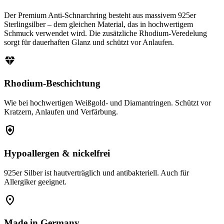
Der Premium Anti-Schnarchring besteht aus massivem 925er
Sterlingsilber – dem gleichen Material, das in hochwertigem
Schmuck verwendet wird. Die zusätzliche Rhodium-Veredelung
sorgt für dauerhaften Glanz und schützt vor Anlaufen.
diamond
Rhodium-Beschichtung
Wie bei hochwertigen Weißgold- und Diamantringen. Schützt vor
Kratzern, Anlaufen und Verfärbung.
health_and_safety
Hypoallergen & nickelfrei
925er Silber ist hautverträglich und antibakteriell. Auch für
Allergiker geeignet.
location_on
Made in Germany