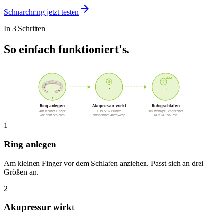
arrow_forward
Schnarchring jetzt testen
In 3 Schritten
So einfach funktioniert's.
🎯
😴
2
3
1
Ring anlegen
Akupressur wirkt
Ruhig schlafen
Am kleinen Finger
HT9 & SI2 Punkte
80% weniger Schnarchen
vor dem Schlafen
entspannen Atemwege
laut Galileo-Test
1
Ring anlegen
Am kleinen Finger vor dem Schlafen anziehen. Passt sich an drei
Größen an.
2
Akupressur wirkt