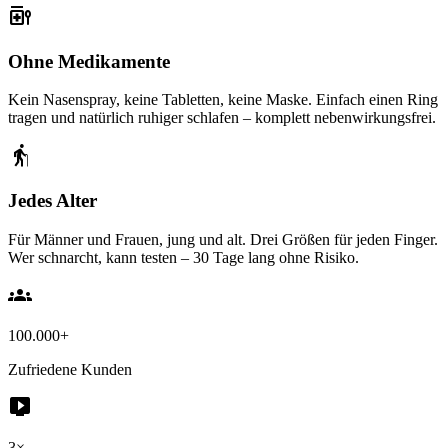
medication_liquid
Ohne Medikamente
Kein Nasenspray, keine Tabletten, keine Maske. Einfach einen Ring
tragen und natürlich ruhiger schlafen – komplett nebenwirkungsfrei.
elderly
Jedes Alter
Für Männer und Frauen, jung und alt. Drei Größen für jeden Finger.
Wer schnarcht, kann testen – 30 Tage lang ohne Risiko.
groups
100.000+
Zufriedene Kunden
live_tv
3×