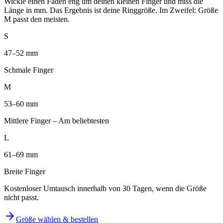
Wickle einen Faden eng um deinen kleinen Finger und miss die
Länge in mm. Das Ergebnis ist deine Ringgröße. Im Zweifel: Größe
M passt den meisten.
S
47–52 mm
Schmale Finger
M
53–60 mm
Mittlere Finger – Am beliebtesten
L
61–69 mm
Breite Finger
Kostenloser Umtausch innerhalb von 30 Tagen, wenn die Größe
nicht passt.
arrow_forward
Größe wählen & bestellen