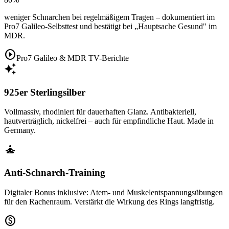
weniger Schnarchen bei regelmäßigem Tragen – dokumentiert im
Pro7 Galileo-Selbsttest und bestätigt bei „Hauptsache Gesund" im
MDR.
play_circle
Pro7 Galileo & MDR TV-Berichte
auto_awesome
925er Sterlingsilber
Vollmassiv, rhodiniert für dauerhaften Glanz. Antibakteriell,
hautverträglich, nickelfrei – auch für empfindliche Haut. Made in
Germany.
self_improvement
Anti-Schnarch-Training
Digitaler Bonus inklusive: Atem- und Muskelentspannungsübungen
für den Rachenraum. Verstärkt die Wirkung des Rings langfristig.
paid