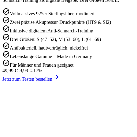
Schnarch-Training als digitale Beigabe. Drei Größen S/M/L.
check_circle
Vollmassives 925er Sterlingsilber, rhodiniert
check_circle
Zwei präzise Akupressur-Druckpunkte (HT9 & SI2)
check_circle
Inklusive digitalem Anti-Schnarch-Training
check_circle
Drei Größen: S (47–52), M (53–60), L (61–69)
check_circle
Antibakteriell, hautverträglich, nickelfrei
check_circle
Lebenslange Garantie – Made in Germany
check_circle
Für Männer und Frauen geeignet
49,99 €
59,99 €
-
17
%
arrow_forward
Jetzt zum Testen bestellen