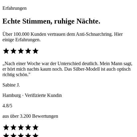
Erfahrungen
Echte Stimmen, ruhige Nächte.
Über 100.000 Kunden vertrauen dem Anti-Schnarchring. Hier
einige Erfahrungen.
star
star
star
star
star
„Nach einer Woche war der Unterschied deutlich. Mein Mann sagt,
er hört mich nachts kaum noch. Das Silber-Modell ist auch optisch
richtig schön."
Sabine J.
Hamburg · Verifizierte Kundin
4.8/5
aus über 3.200 Bewertungen
star
star
star
star
star
star
star
star
star
star