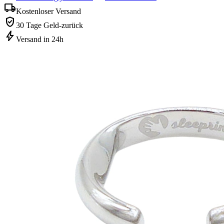
local_shipping
Kostenloser Versand
verified_user
30 Tage Geld-zurück
bolt
Versand in 24h