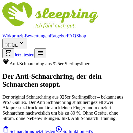
Wirkprinzip
Bewertungen
Ratgeber
FAQ
Shop
expand_more
🇩🇪
DE
shopping_cart
menu
Jetzt testen
diamond
Anti-Schnarchring aus 925er Sterlingsilber
Der
Anti-Schnarchring
, der dein
Schnarchen stoppt.
Der original Schnarchring aus 925er Sterlingsilber – bekannt aus
Pro7 Galileo. Der Anti-Schnarchring stimuliert gezielt zwei
Akupressur-Druckpunkte am kleinen Finger und reduziert
Schnarchen nachweislich um bis zu 80 %. Ohne Geräte, ohne
Strom, ohne Nebenwirkungen. Inkl. Anti-Schnarch-Training.
shopping_bag
play_circle
Schnarchring jetzt testen
So funktioniert's