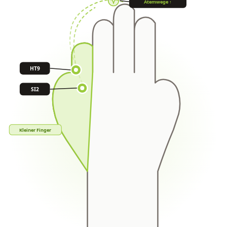
Atemwege ↑
HT9
SI2
Kleiner Finger