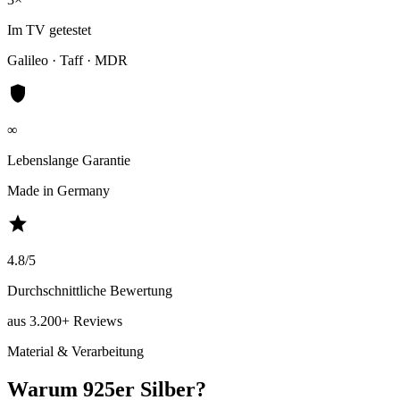
Im TV getestet
Galileo · Taff · MDR
shield
∞
Lebenslange Garantie
Made in Germany
star
4.8/5
Durchschnittliche Bewertung
aus 3.200+ Reviews
Material & Verarbeitung
Warum 925er Silber?