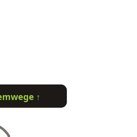
emwege ↑