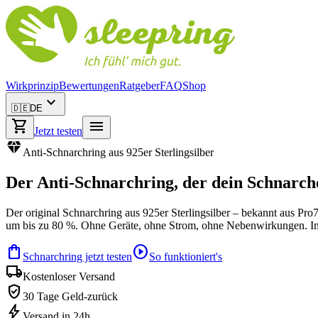
Wirkprinzip
Bewertungen
Ratgeber
FAQ
Shop
expand_more
🇩🇪
DE
shopping_cart
menu
Jetzt testen
diamond
Anti-Schnarchring aus 925er Sterlingsilber
Der
Anti-Schnarchring
, der dein Schnarch
Der original Schnarchring aus 925er Sterlingsilber – bekannt aus Pr
um bis zu 80 %. Ohne Geräte, ohne Strom, ohne Nebenwirkungen. Ink
shopping_bag
play_circle
Schnarchring jetzt testen
So funktioniert's
local_shipping
Kostenloser Versand
verified_user
30 Tage Geld-zurück
bolt
Versand in 24h