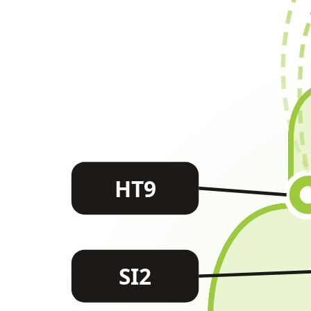
HT9
SI2