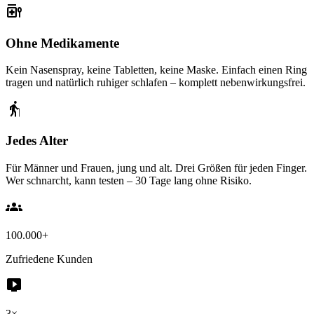
medication_liquid
Ohne Medikamente
Kein Nasenspray, keine Tabletten, keine Maske. Einfach einen Ring
tragen und natürlich ruhiger schlafen – komplett nebenwirkungsfrei.
elderly
Jedes Alter
Für Männer und Frauen, jung und alt. Drei Größen für jeden Finger.
Wer schnarcht, kann testen – 30 Tage lang ohne Risiko.
groups
100.000+
Zufriedene Kunden
live_tv
3×