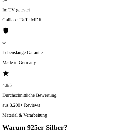
Im TV getestet
Galileo · Taff · MDR
shield
∞
Lebenslange Garantie
Made in Germany
star
4.8/5
Durchschnittliche Bewertung
aus 3.200+ Reviews
Material & Verarbeitung
Warum 925er Silber?