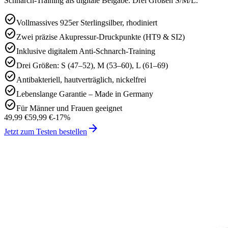
Schnarch-Training als digitale Beigabe. Drei Größen S/M/L.
check_circle
Vollmassives 925er Sterlingsilber, rhodiniert
check_circle
Zwei präzise Akupressur-Druckpunkte (HT9 & SI2)
check_circle
Inklusive digitalem Anti-Schnarch-Training
check_circle
Drei Größen: S (47–52), M (53–60), L (61–69)
check_circle
Antibakteriell, hautverträglich, nickelfrei
check_circle
Lebenslange Garantie – Made in Germany
check_circle
Für Männer und Frauen geeignet
49,99 €
59,99 €
-
17
%
arrow_forward
Jetzt zum Testen bestellen