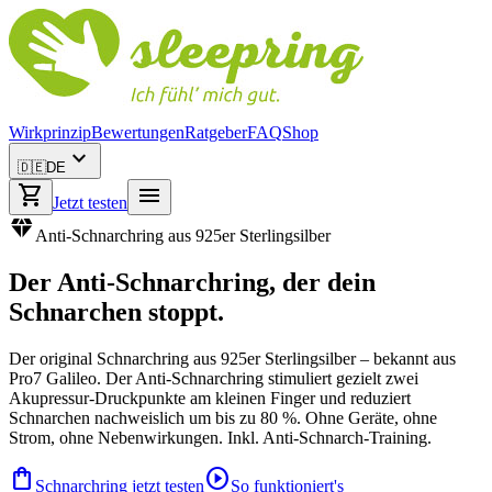
Wirkprinzip
Bewertungen
Ratgeber
FAQ
Shop
expand_more
🇩🇪
DE
shopping_cart
menu
Jetzt testen
diamond
Anti-Schnarchring aus 925er Sterlingsilber
Der
Anti-Schnarchring
, der dein
Schnarchen stoppt.
Der original Schnarchring aus 925er Sterlingsilber – bekannt aus
Pro7 Galileo. Der Anti-Schnarchring stimuliert gezielt zwei
Akupressur-Druckpunkte am kleinen Finger und reduziert
Schnarchen nachweislich um bis zu 80 %. Ohne Geräte, ohne
Strom, ohne Nebenwirkungen. Inkl. Anti-Schnarch-Training.
shopping_bag
play_circle
Schnarchring jetzt testen
So funktioniert's