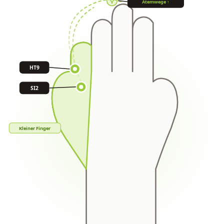
Atemwege ↑
HT9
SI2
Kleiner Finger