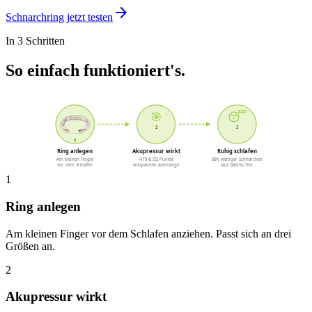
arrow_forward
Schnarchring jetzt testen
In 3 Schritten
So einfach funktioniert's.
🎯
😴
2
3
1
Ring anlegen
Akupressur wirkt
Ruhig schlafen
Am kleinen Finger
HT9 & SI2 Punkte
80% weniger Schnarchen
vor dem Schlafen
entspannen Atemwege
laut Galileo-Test
1
Ring anlegen
Am kleinen Finger vor dem Schlafen anziehen. Passt sich an drei
Größen an.
2
Akupressur wirkt