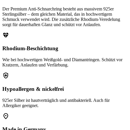
Der Premium Anti-Schnarchring besteht aus massivem 925er
Sterlingsilber – dem gleichen Material, das in hochwertigem
Schmuck verwendet wird. Die zusätzliche Rhodium-Veredelung
sorgt für dauerhaften Glanz und schützt vor Anlaufen.
diamond
Rhodium-Beschichtung
Wie bei hochwertigen Weißgold- und Diamantringen. Schützt vor
Kratzern, Anlaufen und Verfärbung.
health_and_safety
Hypoallergen & nickelfrei
925er Silber ist hautverträglich und antibakteriell. Auch für
Allergiker geeignet.
location_on
Made in Germany