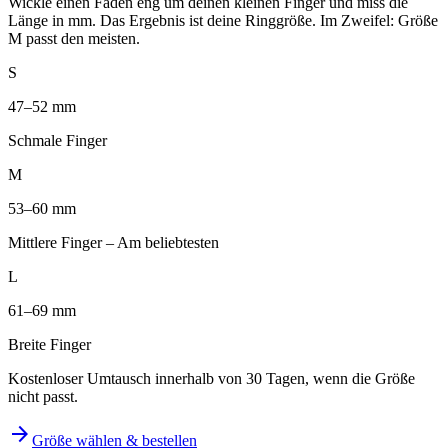
Wickle einen Faden eng um deinen kleinen Finger und miss die
Länge in mm. Das Ergebnis ist deine Ringgröße. Im Zweifel: Größe
M passt den meisten.
S
47–52 mm
Schmale Finger
M
53–60 mm
Mittlere Finger – Am beliebtesten
L
61–69 mm
Breite Finger
Kostenloser Umtausch innerhalb von 30 Tagen, wenn die Größe
nicht passt.
arrow_forward
Größe wählen & bestellen