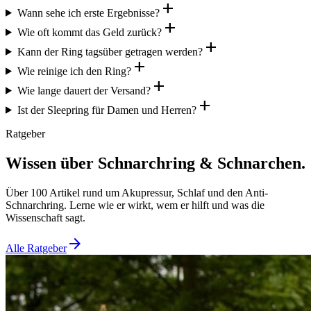
add
Wann sehe ich erste Ergebnisse?
add
Wie oft kommt das Geld zurück?
add
Kann der Ring tagsüber getragen werden?
add
Wie reinige ich den Ring?
add
Wie lange dauert der Versand?
add
Ist der Sleepring für Damen und Herren?
Ratgeber
Wissen über Schnarchring & Schnarchen.
Über 100 Artikel rund um Akupressur, Schlaf und den Anti-
Schnarchring. Lerne wie er wirkt, wem er hilft und was die
Wissenschaft sagt.
arrow_forward
Alle Ratgeber