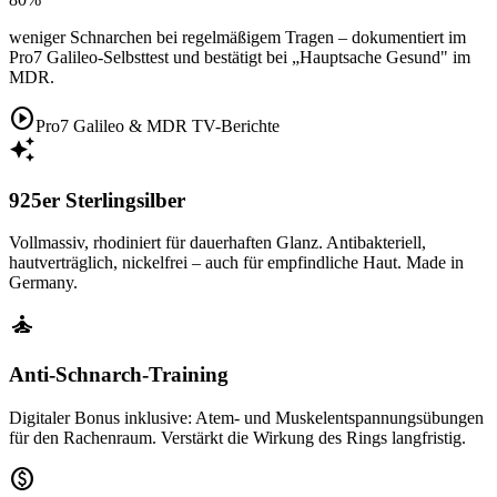
weniger Schnarchen bei regelmäßigem Tragen – dokumentiert im
Pro7 Galileo-Selbsttest und bestätigt bei „Hauptsache Gesund" im
MDR.
play_circle
Pro7 Galileo & MDR TV-Berichte
auto_awesome
925er Sterlingsilber
Vollmassiv, rhodiniert für dauerhaften Glanz. Antibakteriell,
hautverträglich, nickelfrei – auch für empfindliche Haut. Made in
Germany.
self_improvement
Anti-Schnarch-Training
Digitaler Bonus inklusive: Atem- und Muskelentspannungsübungen
für den Rachenraum. Verstärkt die Wirkung des Rings langfristig.
paid