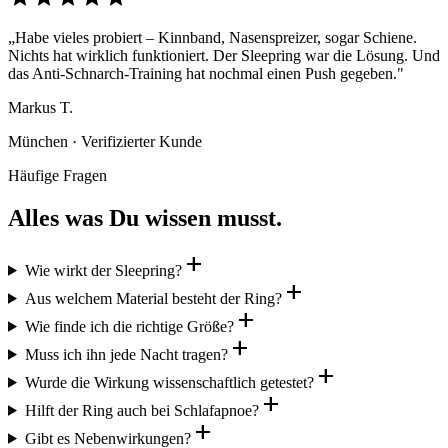
„Habe vieles probiert – Kinnband, Nasenspreizer, sogar Schiene.
Nichts hat wirklich funktioniert. Der Sleepring war die Lösung. Und
das Anti-Schnarch-Training hat nochmal einen Push gegeben."
Markus T.
München · Verifizierter Kunde
Häufige Fragen
Alles was Du wissen musst.
add
Wie wirkt der Sleepring?
add
Aus welchem Material besteht der Ring?
add
Wie finde ich die richtige Größe?
add
Muss ich ihn jede Nacht tragen?
add
Wurde die Wirkung wissenschaftlich getestet?
add
Hilft der Ring auch bei Schlafapnoe?
add
Gibt es Nebenwirkungen?