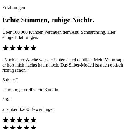
Erfahrungen
Echte Stimmen, ruhige Nächte.
Über 100.000 Kunden vertrauen dem Anti-Schnarchring. Hier
einige Erfahrungen.
star
star
star
star
star
„Nach einer Woche war der Unterschied deutlich. Mein Mann sagt,
er hört mich nachts kaum noch. Das Silber-Modell ist auch optisch
richtig schön."
Sabine J.
Hamburg · Verifizierte Kundin
4.8/5
aus über 3.200 Bewertungen
star
star
star
star
star
star
star
star
star
star