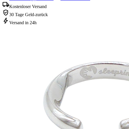
local_shipping
Kostenloser Versand
verified_user
30 Tage Geld-zurück
bolt
Versand in 24h