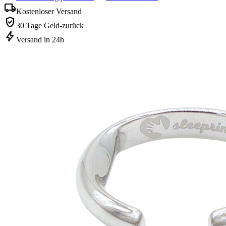
local_shipping
Kostenloser Versand
verified_user
30 Tage Geld-zurück
bolt
Versand in 24h