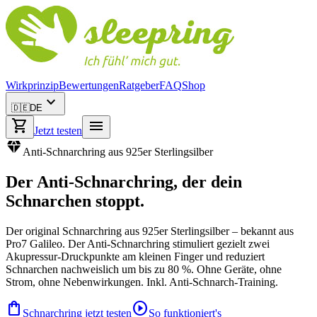
Wirkprinzip
Bewertungen
Ratgeber
FAQ
Shop
expand_more
🇩🇪
DE
shopping_cart
menu
Jetzt testen
diamond
Anti-Schnarchring aus 925er Sterlingsilber
Der
Anti-Schnarchring
, der dein
Schnarchen stoppt.
Der original Schnarchring aus 925er Sterlingsilber – bekannt aus
Pro7 Galileo. Der Anti-Schnarchring stimuliert gezielt zwei
Akupressur-Druckpunkte am kleinen Finger und reduziert
Schnarchen nachweislich um bis zu 80 %. Ohne Geräte, ohne
Strom, ohne Nebenwirkungen. Inkl. Anti-Schnarch-Training.
shopping_bag
play_circle
Schnarchring jetzt testen
So funktioniert's