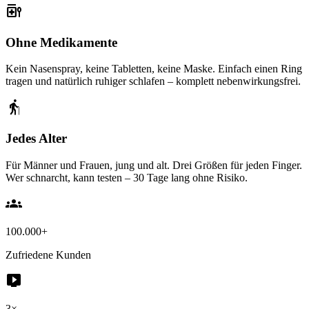
medication_liquid
Ohne Medikamente
Kein Nasenspray, keine Tabletten, keine Maske. Einfach einen Ring
tragen und natürlich ruhiger schlafen – komplett nebenwirkungsfrei.
elderly
Jedes Alter
Für Männer und Frauen, jung und alt. Drei Größen für jeden Finger.
Wer schnarcht, kann testen – 30 Tage lang ohne Risiko.
groups
100.000+
Zufriedene Kunden
live_tv
3×