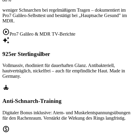
weniger Schnarchen bei regelmäßigem Tragen – dokumentiert im
Pro7 Galileo-Selbsttest und bestätigt bei „Hauptsache Gesund" im
MDR.
play_circle
Pro7 Galileo & MDR TV-Berichte
auto_awesome
925er Sterlingsilber
Vollmassiv, rhodiniert für dauerhaften Glanz. Antibakteriell,
hautverträglich, nickelfrei – auch für empfindliche Haut. Made in
Germany.
self_improvement
Anti-Schnarch-Training
Digitaler Bonus inklusive: Atem- und Muskelentspannungsübungen
für den Rachenraum. Verstärkt die Wirkung des Rings langfristig.
paid