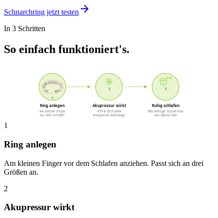
arrow_forward
Schnarchring jetzt testen
In 3 Schritten
So einfach funktioniert's.
🎯
😴
2
3
1
Ring anlegen
Akupressur wirkt
Ruhig schlafen
Am kleinen Finger
HT9 & SI2 Punkte
80% weniger Schnarchen
vor dem Schlafen
entspannen Atemwege
laut Galileo-Test
1
Ring anlegen
Am kleinen Finger vor dem Schlafen anziehen. Passt sich an drei
Größen an.
2
Akupressur wirkt