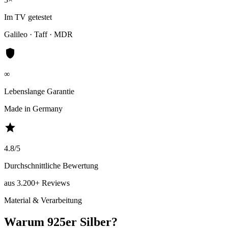
Im TV getestet
Galileo · Taff · MDR
shield
∞
Lebenslange Garantie
Made in Germany
star
4.8/5
Durchschnittliche Bewertung
aus 3.200+ Reviews
Material & Verarbeitung
Warum 925er Silber?