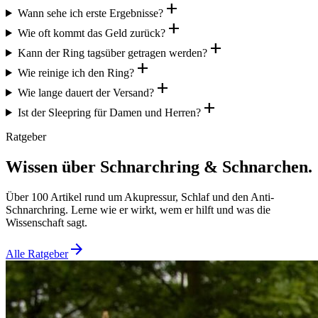
add
Wann sehe ich erste Ergebnisse?
add
Wie oft kommt das Geld zurück?
add
Kann der Ring tagsüber getragen werden?
add
Wie reinige ich den Ring?
add
Wie lange dauert der Versand?
add
Ist der Sleepring für Damen und Herren?
Ratgeber
Wissen über Schnarchring & Schnarchen.
Über 100 Artikel rund um Akupressur, Schlaf und den Anti-
Schnarchring. Lerne wie er wirkt, wem er hilft und was die
Wissenschaft sagt.
arrow_forward
Alle Ratgeber