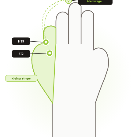
Atemwege ↑
HT9
SI2
Kleiner Finger