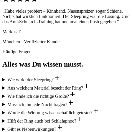
„Habe vieles probiert – Kinnband, Nasenspreizer, sogar Schiene.
Nichts hat wirklich funktioniert. Der Sleepring war die Lösung. Und
das Anti-Schnarch-Training hat nochmal einen Push gegeben."
Markus T.
München · Verifizierter Kunde
Häufige Fragen
Alles was Du wissen musst.
add
Wie wirkt der Sleepring?
add
Aus welchem Material besteht der Ring?
add
Wie finde ich die richtige Größe?
add
Muss ich ihn jede Nacht tragen?
add
Wurde die Wirkung wissenschaftlich getestet?
add
Hilft der Ring auch bei Schlafapnoe?
add
Gibt es Nebenwirkungen?