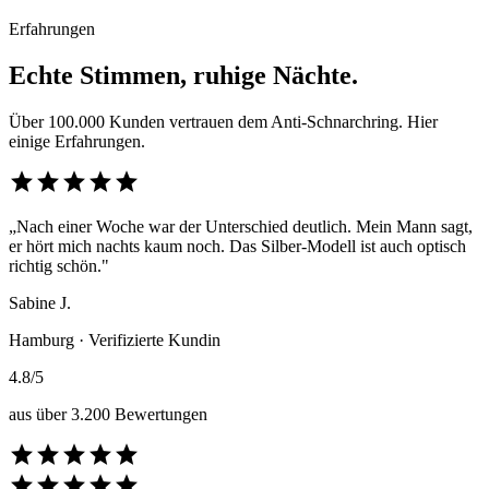
Erfahrungen
Echte Stimmen, ruhige Nächte.
Über 100.000 Kunden vertrauen dem Anti-Schnarchring. Hier
einige Erfahrungen.
star
star
star
star
star
„Nach einer Woche war der Unterschied deutlich. Mein Mann sagt,
er hört mich nachts kaum noch. Das Silber-Modell ist auch optisch
richtig schön."
Sabine J.
Hamburg · Verifizierte Kundin
4.8/5
aus über 3.200 Bewertungen
star
star
star
star
star
star
star
star
star
star