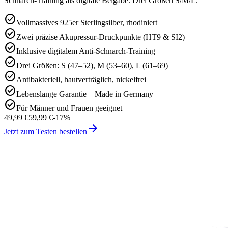
Schnarch-Training als digitale Beigabe. Drei Größen S/M/L.
check_circle
Vollmassives 925er Sterlingsilber, rhodiniert
check_circle
Zwei präzise Akupressur-Druckpunkte (HT9 & SI2)
check_circle
Inklusive digitalem Anti-Schnarch-Training
check_circle
Drei Größen: S (47–52), M (53–60), L (61–69)
check_circle
Antibakteriell, hautverträglich, nickelfrei
check_circle
Lebenslange Garantie – Made in Germany
check_circle
Für Männer und Frauen geeignet
49,99 €
59,99 €
-
17
%
arrow_forward
Jetzt zum Testen bestellen