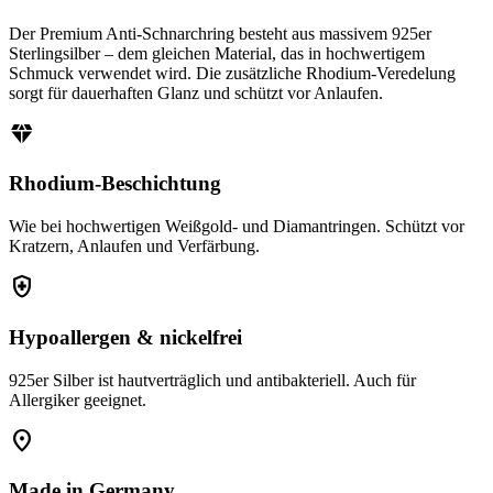
Der Premium Anti-Schnarchring besteht aus massivem 925er
Sterlingsilber – dem gleichen Material, das in hochwertigem
Schmuck verwendet wird. Die zusätzliche Rhodium-Veredelung
sorgt für dauerhaften Glanz und schützt vor Anlaufen.
diamond
Rhodium-Beschichtung
Wie bei hochwertigen Weißgold- und Diamantringen. Schützt vor
Kratzern, Anlaufen und Verfärbung.
health_and_safety
Hypoallergen & nickelfrei
925er Silber ist hautverträglich und antibakteriell. Auch für
Allergiker geeignet.
location_on
Made in Germany