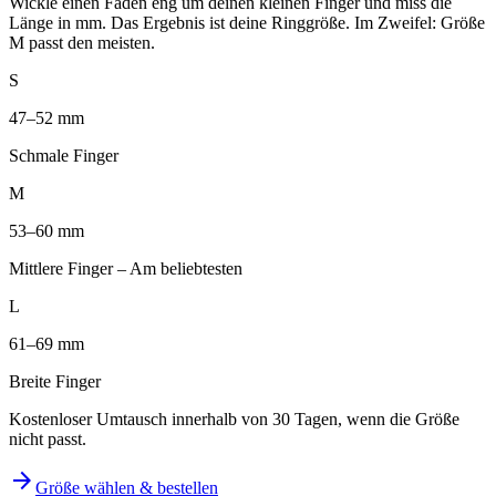
Wickle einen Faden eng um deinen kleinen Finger und miss die
Länge in mm. Das Ergebnis ist deine Ringgröße. Im Zweifel: Größe
M passt den meisten.
S
47–52 mm
Schmale Finger
M
53–60 mm
Mittlere Finger – Am beliebtesten
L
61–69 mm
Breite Finger
Kostenloser Umtausch innerhalb von 30 Tagen, wenn die Größe
nicht passt.
arrow_forward
Größe wählen & bestellen